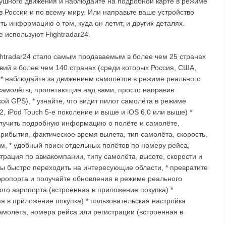
душного движения и наблюдайте на подробной карте в режиме
 России и по всему миру. Или направьте ваше устройство
ть информацию о том, куда он летит, и других деталях.
 используют Flightradar24.
ghtradar24 стало самым продаваемым в более чем 25 странах
й в более чем 140 странах (среди которых Россия, США,
 * наблюдайте за движением самолётов в режиме реального
 самолёты, пролетающие над вами, просто направив
кой GPS), * узнайте, что видит пилот самолёта в режиме
2, iPod Touch 5-е поколение и выше и iOS 6.0 или выше) *
лучить подробную информацию о полёте и самолёте,
ибытия, фактическое время вылета, тип самолёта, скорость,
, * удобный поиск отдельных полётов по номеру рейса,
трация по авиакомпании, типу самолёта, высоте, скорости и
бы быстро переходить на интересующие области, * превратите
аэропорта и получайте обновления в режиме реального
ого аэропорта (встроенная в приложение покупка) *
 в приложение покупка) * пользовательская настройка
молёта, номера рейса или регистрации (встроенная в