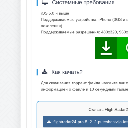
Системные требования
iOS 5.0 и выше
Поддерживаемые устройства: iPhone (3GS и вы
поколения)
Поддерживаемые разрешения: 480x320, 960x6
Как качать?
Для скачивания торрент файла нажмите внизу 
информацией о файле и 10 секундным таймер
Скачать FlightRadar2
flightradar24-pro-5_2_2-puteshestvija-io