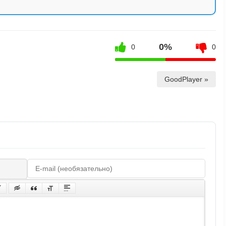
0%
0
0
GoodPlayer »