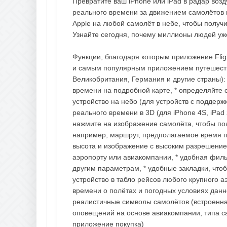
Превратите ваш iPhone или iPad в радар воз
реального времени за движением самолётов в
Apple на любой самолёт в небе, чтобы получи
Узнайте сегодня, почему миллионы людей уже
Функции, благодаря которым приложение Fli
и самым популярным приложением путешестви
Великобритания, Германия и другие страны):
времени на подробной карте, * определяйте
устройство на небо (для устройств с поддерж
реального времени в 3D (для iPhone 4S, iPad 
нажмите на изображение самолёта, чтобы по
например, маршрут, предполагаемое время пр
высота и изображение с высоким разрешением
аэропорту или авиакомпании, * удобная филь
другим параметрам, * удобные закладки, что
устройство в табло рейсов любого крупного 
времени о полётах и погодных условиях данн
реалистичные символы самолётов (встроенная
оповещений на основе авиакомпании, типа са
приложение покупка)