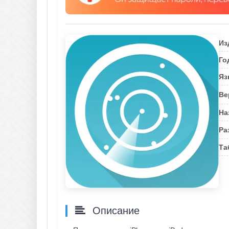
Из
Го
Яз
Ве
На
Ра
Та
Описание