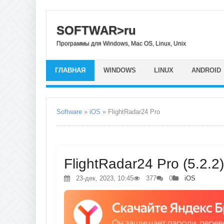
SOFTWAR>ru
Программы для Windows, Mac OS, Linux, Unix
ГЛАВНАЯ
WINDOWS
LINUX
ANDROID
Software
»
iOS
» FlightRadar24 Pro
FlightRadar24 Pro (5.2.2
23-дек, 2023, 10:45
377
0
iOS