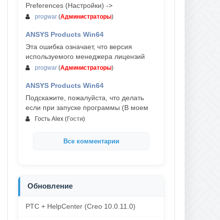
Preferences (Настройки) ->
progwar
(
Администраторы
)
ANSYS Products Win64
03-авг, 18:54
Эта ошибка означает, что версия
используемого менеджера лицензий
progwar
(
Администраторы
)
ANSYS Products Win64
02-авг, 18:01
Подскажите, пожалуйста, что делать
если при запуске программы (В моем
Гость Alex
(
Гости
)
Все комментарии
Обновление
PTC + HelpCenter (Creo 10.0.11.0)