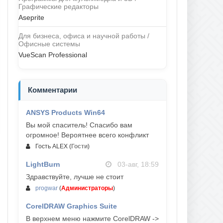
Графические редакторы
Aseprite
Для бизнеса, офиса и научной работы /
Офисные системы
VueScan Professional
Комментарии
ANSYS Products Win64
04-авг, 23:47
Вы мой спаситель! Спасибо вам
огромное! Вероятнее всего конфликт
Гость ALEX
(
Гости
)
LightBurn
03-авг, 18:59
Здравствуйте, лучше не стоит
progwar
(
Администраторы
)
CorelDRAW Graphics Suite
03-авг, 18:58
В верхнем меню нажмите CorelDRAW ->