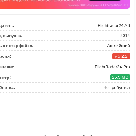
датель:
Flightradar24 AB
д выпуска:
2014
ык интерфейса:
Английский
рсия:
v.5.2.2
звание:
FlightRadar24 Pro
змер:
25.9 MB
блетка:
Не требуется