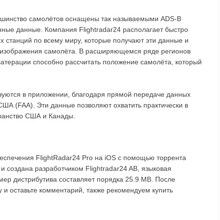
шинство самолётов оснащены так называемыми ADS-B
ные данные. Компания Flightradar24 располагает быстро
х станций по всему миру, которые получают эти данные и
е изображения самолёта. В расширяющемся ряде регионов
латерации способно рассчитать положение самолёта, который
зуются в приложении, благодаря прямой передаче данных
А (FAA). Эти данные позволяют охватить практически в
ранство США и Канады.
еспечения FlightRadar24 Pro на iOS с помощью торрента
и создана разработчиком Flightradar24 AB, языковая
змер дистрибутива составляет порядка 25.9 MB. После
у и оставьте комментарий, также рекомендуем купить