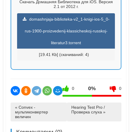
Скачать Домашняя Библиотека для iOS. Версия
2.1 от 2012 г.
domashnjaja-biblioteka-v2_1-knigi-ios-5_0-
rus-1900-proizvedenij-klassicheskoj-russkoj-
literatur3.torrent
[19.41 Kb] (cкачиваний: 4)
0%
0
0
« Convex -
Hearing Test Pro /
мультиконвертер
Проверка слуха »
величин
Комментарии (0)