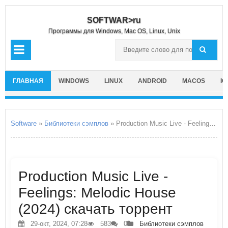
SOFTWAR>ru
Программы для Windows, Mac OS, Linux, Unix
ГЛАВНАЯ
WINDOWS
LINUX
ANDROID
MACOS
IO
Software
»
Библиотеки сэмплов
» Production Music Live - Feelings: Melodic House
Production Music Live -
Feelings: Melodic House
(2024) скачать торрент
29-окт, 2024, 07:28
583
0
Библиотеки сэмплов