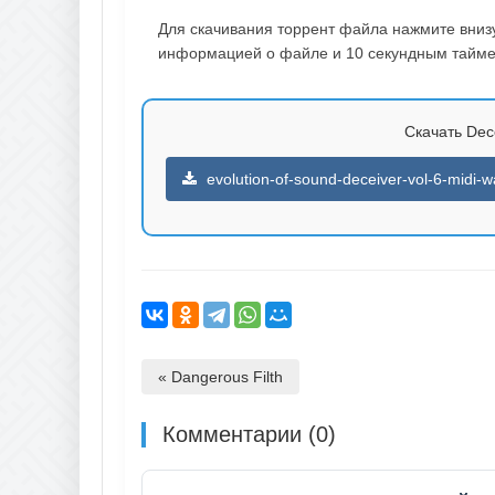
Для скачивания торрент файла нажмите внизу 
информацией о файле и 10 секундным таймер
Скачать Dece
evolution-of-sound-deceiver-vol-6-midi-w
« Dangerous Filth
Комментарии (0)