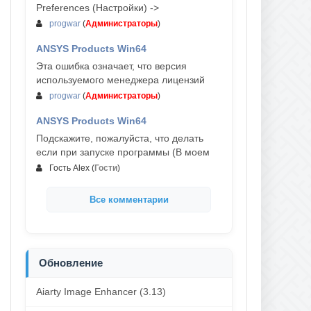
Preferences (Настройки) ->
progwar
(
Администраторы
)
ANSYS Products Win64
03-авг, 18:54
Эта ошибка означает, что версия
используемого менеджера лицензий
progwar
(
Администраторы
)
ANSYS Products Win64
02-авг, 18:01
Подскажите, пожалуйста, что делать
если при запуске программы (В моем
Гость Alex
(
Гости
)
Все комментарии
Обновление
Aiarty Image Enhancer (3.13)