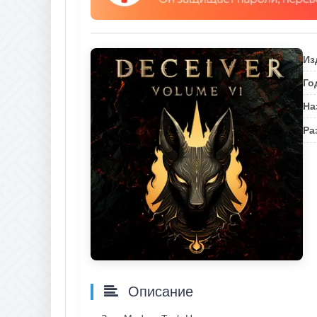
Из
Го
На
Ра
Описание