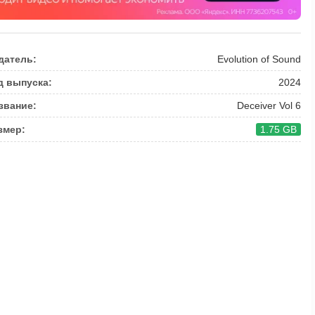
датель:
Evolution of Sound
д выпуска:
2024
звание:
Deceiver Vol 6
змер:
1.75 GB