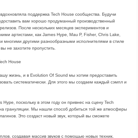
ас вдохновляла поддержка Tech House сообщества. Будучи
редоставить вам хорошо продуманный производственный
релизов. После нескольких месяцев экспериментов и
кими артистами, как James Hype, Mau P, Fisher, Chris Lake,
wa и многими другими разнообразными исполнителями в стиле
 вы не захотите пропустить.
Tech House
шу жизнь, и в Evolution Of Sound мы хотим предоставить
зовать систематически. Для этого мы создаем каждый сэмпл и
 Hype, поскольку в этом году он привнес на сцену Tech
 на грануляции. Мы нашли способ добиться той же атмосферы
лагинов. Это создаст новый звук, который вы сможете
лов, создавая массив звуков с помощью новых техник,