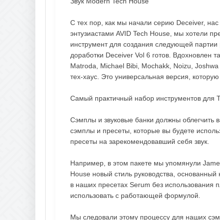
Звук Modern Tech House
С тех пор, как мы начали серию Deceiver, н
энтузиастами AVID Tech House, мы хотели п
инструмент для создания следующей партии 
доработки Deceiver Vol 6 готов. Вдохновлен та
Matroda, Michael Bibi, Mochakk, Noizu, Josh
тех-хаус. Это универсальная версия, которую
Самый практичный набор инструментов для 
Сэмплы и звуковые банки должны облегчить ва
сэмплы и пресеты, которые вы будете исполь
пресеты на зарекомендовавший себя звук.
Например, в этом пакете мы упомянули James
House новый стиль руководства, основанный
в наших пресетах Serum без использования п
использовать с работающей формулой.
Мы следовали этому процессу для наших сэмп