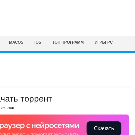
MACOS
IOS
ТОП ПРОГРАММ
ИГРЫ PC
ачать торрент
сэмплов