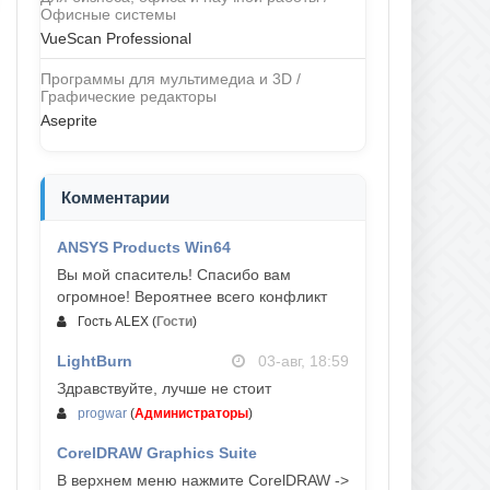
Офисные системы
VueScan Professional
Программы для мультимедиа и 3D /
Графические редакторы
Aseprite
Комментарии
ANSYS Products Win64
04-авг, 23:47
Вы мой спаситель! Спасибо вам
огромное! Вероятнее всего конфликт
Гость ALEX
(
Гости
)
LightBurn
03-авг, 18:59
Здравствуйте, лучше не стоит
progwar
(
Администраторы
)
CorelDRAW Graphics Suite
03-авг, 18:58
В верхнем меню нажмите CorelDRAW ->