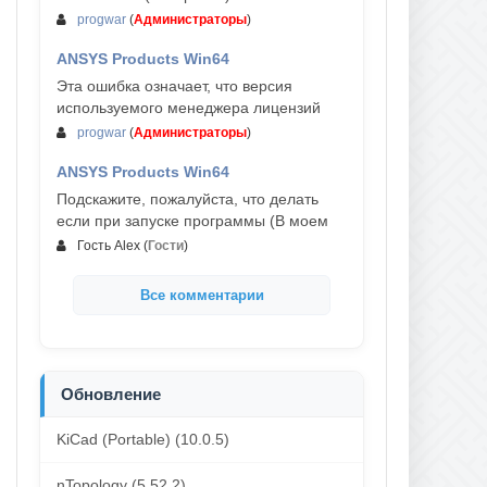
progwar
(
Администраторы
)
ANSYS Products Win64
03-авг, 18:54
Эта ошибка означает, что версия
используемого менеджера лицензий
progwar
(
Администраторы
)
ANSYS Products Win64
02-авг, 18:01
Подскажите, пожалуйста, что делать
если при запуске программы (В моем
Гость Alex
(
Гости
)
Все комментарии
Обновление
KiCad (Portable) (10.0.5)
nTopology (5.52.2)