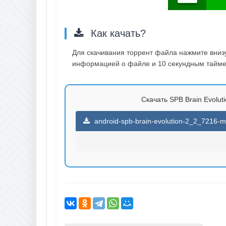
Как качать?
Для скачивания торрент файла нажмите внизу 
информацией о файле и 10 секундным таймер
Скачать SPB Brain Evoluti
android-spb-brain-evolution-2_2_7216-mod-