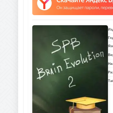
Из
Го
Яз
Ве
На
Ра
Та