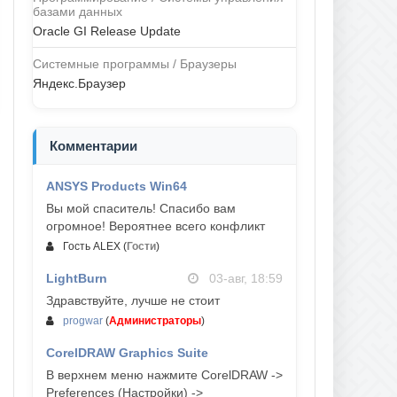
базами данных
Oracle GI Release Update
Системные программы / Браузеры
Яндекс.Браузер
Комментарии
ANSYS Products Win64
04-авг, 23:47
Вы мой спаситель! Спасибо вам
огромное! Вероятнее всего конфликт
Гость ALEX
(
Гости
)
LightBurn
03-авг, 18:59
Здравствуйте, лучше не стоит
progwar
(
Администраторы
)
CorelDRAW Graphics Suite
03-авг, 18:58
В верхнем меню нажмите CorelDRAW ->
Preferences (Настройки) ->