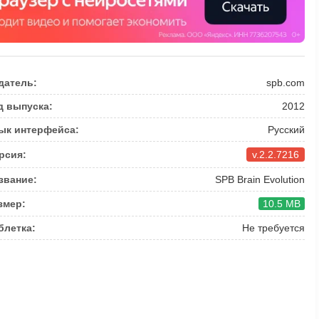
датель:
spb.com
д выпуска:
2012
ык интерфейса:
Русский
рсия:
v.2.2.7216
звание:
SPB Brain Evolution
змер:
10.5 MB
блетка:
Не требуется