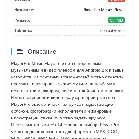
Название:
PlayerPro Music Player
57 MB
Размер:
Таблетка:
Не требуется
Описание
PlayerPro Music Player является передовым
музыкальным и видео плеером для Android 2.x и выше
устройств. Из основных возможностей можно отметить
просмотр и воспроизведение музыки по альбомам,
исполнителям, жанрам, песням, плейлистам и папкам.
Имеет встроенный видео браузер и проигрыватель.
PlayerPro автоматически загружает недостающие
обложки, фотографии исполнителей и жанровые
иллюстрации, также их можно задать вручную.
Проигрыватель имеет 14 скинов на выбор. PlayerPro
умеет редактировать теги для форматов MP3, OGG,
FLAC, WMA, WAV, M4A, MP4, имеет множество