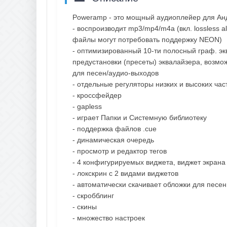
Poweramp - это мощный аудиоплейер для Ан
- воспроизводит mp3/mp4/m4a (вкл. lossless al
файлы могут потребовать поддержку NEON)
- оптимизированный 10-ти полосный граф. эк
предустановки (пресеты) эквалайзера, возмо
для песен/аудио-выходов
- отдельные регуляторы низких и высоких час
- кроссфейдер
- gapless
- играет Папки и Системную библиотеку
- поддержка файлов .cue
- динамическая очередь
- просмотр и редактор тегов
- 4 конфигурируемых виджета, виджет экрана 
- локскрин с 2 видами виджетов
- автоматически скачивает обложки для песен
- скробблинг
- скины
- множество настроек