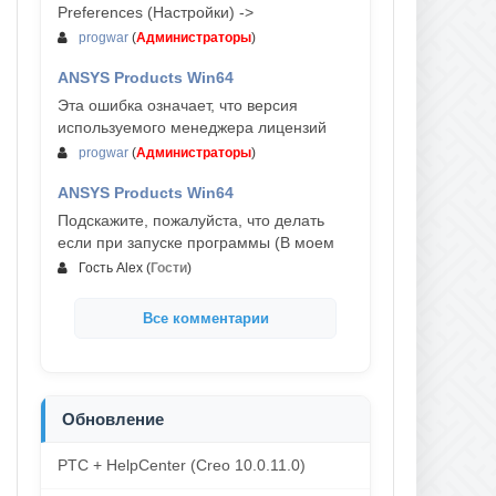
Preferences (Настройки) ->
progwar
(
Администраторы
)
ANSYS Products Win64
03-авг, 18:54
Эта ошибка означает, что версия
используемого менеджера лицензий
progwar
(
Администраторы
)
ANSYS Products Win64
02-авг, 18:01
Подскажите, пожалуйста, что делать
если при запуске программы (В моем
Гость Alex
(
Гости
)
Все комментарии
Обновление
PTC + HelpCenter (Creo 10.0.11.0)