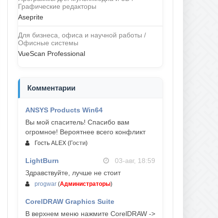
Графические редакторы
Aseprite
Для бизнеса, офиса и научной работы /
Офисные системы
VueScan Professional
Комментарии
ANSYS Products Win64
04-авг, 23:47
Вы мой спаситель! Спасибо вам
огромное! Вероятнее всего конфликт
Гость ALEX
(
Гости
)
LightBurn
03-авг, 18:59
Здравствуйте, лучше не стоит
progwar
(
Администраторы
)
CorelDRAW Graphics Suite
03-авг, 18:58
В верхнем меню нажмите CorelDRAW ->