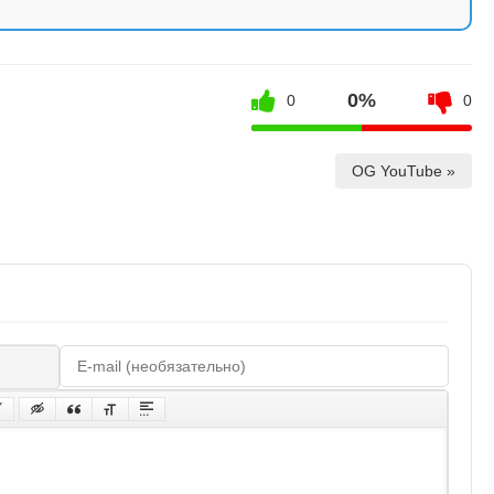
0%
0
0
OG YouTube »