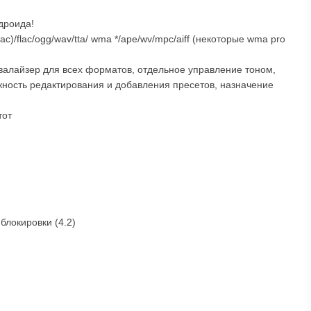
дроида!
ac)/flac/ogg/wav/tta/ wma */ape/wv/mpc/aiff (некоторые wma pro
валайзер для всех форматов, отдельное управление тоном,
жность редактирования и добавления пресетов, назначение
тот
блокировки (4.2)