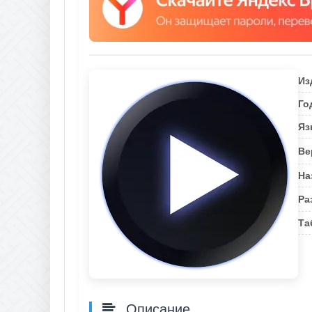
Из
Го
Яз
Ве
На
Ра
Та
Описание