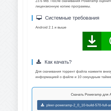
23.6 MB. После скачивания Poweramp оцените
лицензионную копию программы.
Системные требования
Android 2.1 и выше
Как качать?
Для скачивания торрент файла нажмите внизу 
информацией о файле и 10 секундным таймер
Скачать Poweramp для And
pleer-poweramp-2_0_10-build-570-full-an