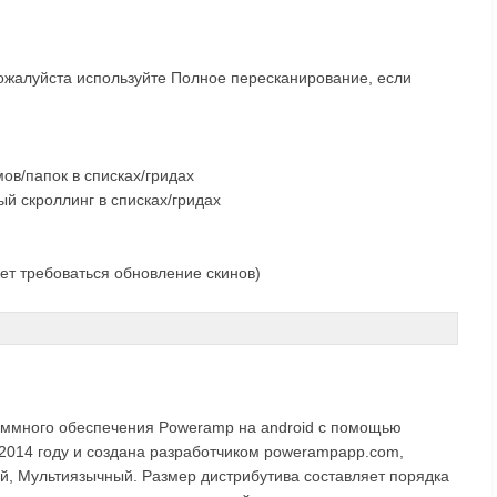
пожалуйста используйте Полное пересканирование, если
ов/папок в списках/гридах
й скроллинг в списках/гридах
жет требоваться обновление скинов)
раммного обеспечения Poweramp на android с помощью
 2014 году и создана разработчиком powerampapp.com,
ий, Мультиязычный. Размер дистрибутива составляет порядка