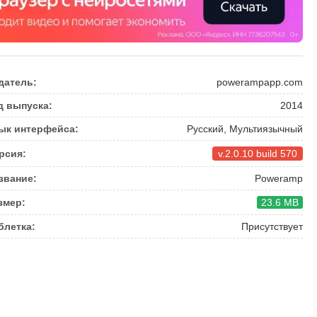
датель:
powerampapp.com
д выпуска:
2014
ык интерфейса:
Русский, Мультиязычный
рсия:
v.2.0.10 build 570
звание:
Poweramp
змер:
23.6 MB
блетка:
Присутствует