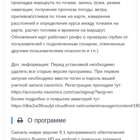
прокладка маршрута по точкам, запись трэка, режим
навигации, получение прогноза погоды, ветра,
приливов/отливов по точке на карте, измерение
расстояний и определение курса между точками на
карте, расчет топлива и времени на маршрут.
Обновления карт работают (инфо о промерах глубин от
пользователей с подключенным сонаром, отмеченные
другими пользователями опасности и т.п.)
Доп. информация: Перед установкой необходимо
удалить все старые версии программы. При первом
запуске необходимо ввести логин и пароль вашей
учетной записи navionics. Регистрацию проходим тут:
https://accounts.navionics.com/cas/signup?lang=en
Более подробно о покрытии акваторий тут:
https://dbe2w38xsulyl.cloudfront.net/contentmanager/content/
О программе
Скачать новую версию 9.1 программного обеспечения
Navionics Boating HD на android с помощью торрента