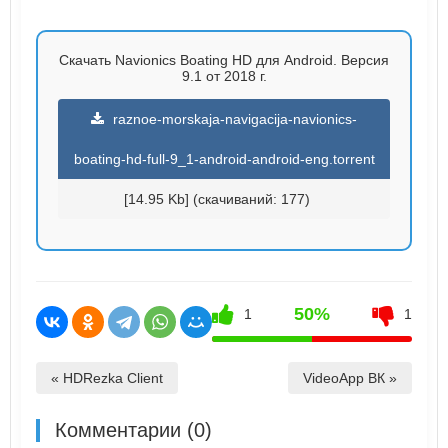
Скачать Navionics Boating HD для Android. Версия
9.1 от 2018 г.
raznoe-morskaja-navigacija-navionics-
boating-hd-full-9_1-android-android-eng.torrent
[14.95 Kb] (cкачиваний: 177)
50%
1
1
« HDRezka Client
VideoApp ВК »
Комментарии (0)