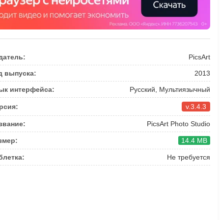
датель:
PicsArt
д выпуска:
2013
ык интерфейса:
Русский, Мультиязычный
рсия:
v.3.4.3
звание:
PicsArt Photo Studio
змер:
14.4 MB
блетка:
Не требуется