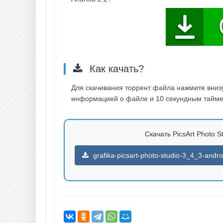
Как качать?
Для скачивания торрент файла нажмите внизу 
информацией о файле и 10 секундным таймер
Скачать PicsArt Photo St
grafika-picsart-photo-studio-3_4_3-androi