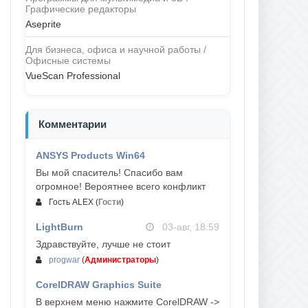
Графические редакторы
Aseprite
Для бизнеса, офиса и научной работы /
Офисные системы
VueScan Professional
Комментарии
ANSYS Products Win64
04-авг, 23:47
Вы мой спаситель! Спасибо вам
огромное! Вероятнее всего конфликт
Гость ALEX
(
Гости
)
LightBurn
03-авг, 18:59
Здравствуйте, лучше не стоит
progwar
(
Администраторы
)
CorelDRAW Graphics Suite
03-авг, 18:58
В верхнем меню нажмите CorelDRAW ->