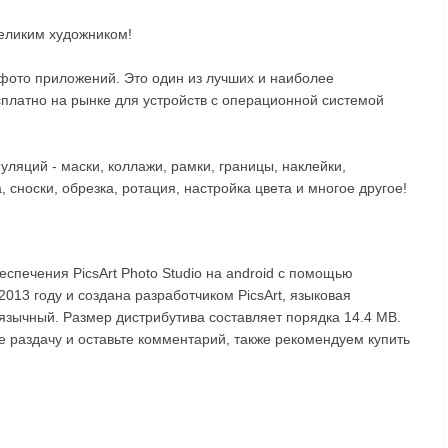
великим художником!
х фото приложений. Это один из лучших и наиболее
платно на рынке для устройств с операционной системой
ляций - маски, коллажи, рамки, границы, наклейки,
сноски, обрезка, ротация, настройка цвета и многое другое!
спечения PicsArt Photo Studio на android с помощью
013 году и создана разработчиком PicsArt, языковая
иязычный. Размер дистрибутива составляет порядка 14.4 MB.
те раздачу и оставьте комментарий, также рекомендуем купить