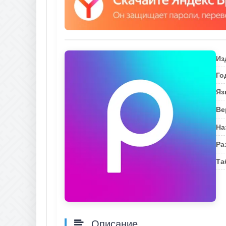
Из
Го
Яз
Ве
На
Ра
Та
Описание