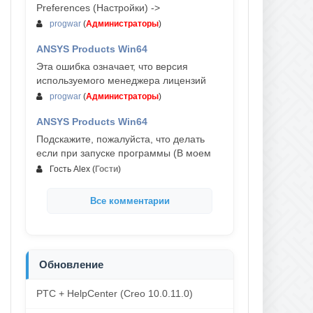
Preferences (Настройки) ->
progwar
(
Администраторы
)
ANSYS Products Win64
03-авг, 18:54
Эта ошибка означает, что версия
используемого менеджера лицензий
progwar
(
Администраторы
)
ANSYS Products Win64
02-авг, 18:01
Подскажите, пожалуйста, что делать
если при запуске программы (В моем
Гость Alex
(
Гости
)
Все комментарии
Обновление
PTC + HelpCenter (Creo 10.0.11.0)