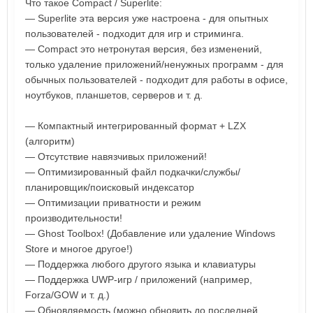
Что такое Compact / Superlite:
— Superlite эта версия уже настроена - для опытных
пользователей - подходит для игр и стриминга.
— Compact это нетронутая версия, без изменений,
только удаление приложений/ненужных программ - для
обычных пользователей - подходит для работы в офисе,
ноутбуков, планшетов, серверов и т. д.
— Компактный интегрированный формат + LZX
(алгоритм)
— Отсутствие навязчивых приложений!
— Оптимизированный файл подкачки/службы/
планировщик/поисковый индексатор
— Оптимизации приватности и режим
производительности!
— Ghost Toolbox! (Добавление или удаление Windows
Store и многое другое!)
— Поддержка любого другого языка и клавиатуры
— Поддержка UWP-игр / приложений (например,
Forza/GOW и т. д.)
— Обновляемость (можно обновить до последней