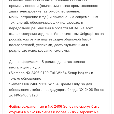
использования системы в различных областях
промышленности (авиакосмическая промышленность,
двигателестроение, автомобилестроение,
машиностроение и т.д.) и применению современных
технологий, обеспечивающих пользователя
передовыми решениями в области MCAD на всех
этапах создания изделия. Успех системы Unigraphics на
российском рынке подтвержден обширной базой
пользователей, успехами, достигнутыми ими в
результате использования системы.
Доп. информация: В релизе дана как полная
инсталяция с нуля
(Siemens.NX.2406.9120.Full.Win64.Setup.iso) так и
только обновление
Siemens.NX.2406.9120.Win64.Update.Only.iso для
обновления любого предыдущего билда NX-2406 Series
до NX-2406.9120
Файлы сохраненные в NX-2406 Series не смогут быть
открыты в NX-2306 Series и более низких версиях NX