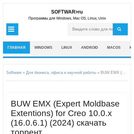
SOFTWAR>ru
Программы для Windows, Mac OS, Linux, Unix
ГЛАВНАЯ
WINDOWS
LINUX
ANDROID
MACOS
IO
Software
»
Для бизнеса, офиса и научной работы
» BUW EMX (Expert Moldbase Extentions) for Creo 10.0.x
BUW EMX (Expert Moldbase
Extentions) for Creo 10.0.x
(16.0.6.1) (2024) скачать
торрент