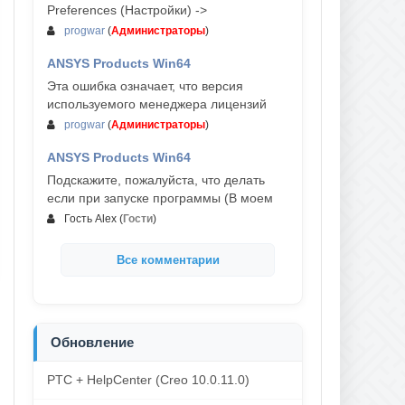
Preferences (Настройки) ->
progwar
(
Администраторы
)
ANSYS Products Win64
03-авг, 18:54
Эта ошибка означает, что версия
используемого менеджера лицензий
progwar
(
Администраторы
)
ANSYS Products Win64
02-авг, 18:01
Подскажите, пожалуйста, что делать
если при запуске программы (В моем
Гость Alex
(
Гости
)
Все комментарии
Обновление
PTC + HelpCenter (Creo 10.0.11.0)