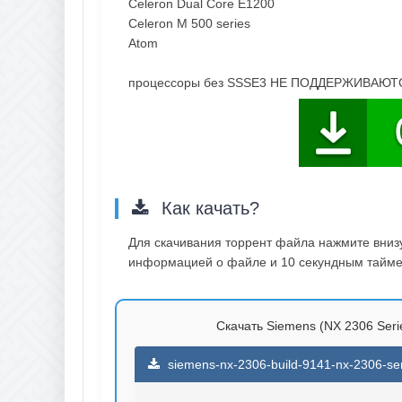
Celeron Dual Core E1200
Celeron M 500 series
Atom
процессоры без SSSE3 НЕ ПОДДЕРЖИВАЮТ
Как качать?
Для скачивания торрент файла нажмите внизу 
информацией о файле и 10 секундным таймер
Скачать Siemens (NX 2306 Serie
siemens-nx-2306-build-9141-nx-2306-seri