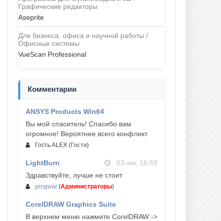
Графические редакторы
Aseprite
Для бизнеса, офиса и научной работы /
Офисные системы
VueScan Professional
Комментарии
ANSYS Products Win64
04-авг, 23:47
Вы мой спаситель! Спасибо вам
огромное! Вероятнее всего конфликт
Гость ALEX
(
Гости
)
LightBurn
03-авг, 18:59
Здравствуйте, лучше не стоит
progwar
(
Администраторы
)
CorelDRAW Graphics Suite
03-авг, 18:58
В верхнем меню нажмите CorelDRAW ->