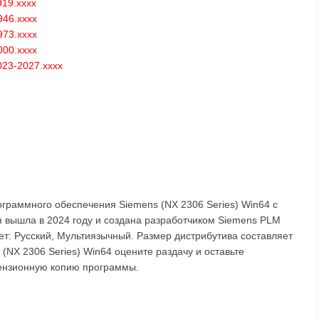
919.xxxx
946.xxxx
973.xxxx
000.xxxx
023-2027.xxxx
ограммного обеспечения Siemens (NX 2306 Series) Win64 с
 вышла в 2024 году и создана разработчиком Siemens PLM
ет: Русский, Мультиязычный. Размер дистрибутива составляет
(NX 2306 Series) Win64 оцените раздачу и оставьте
цензионную копию программы.