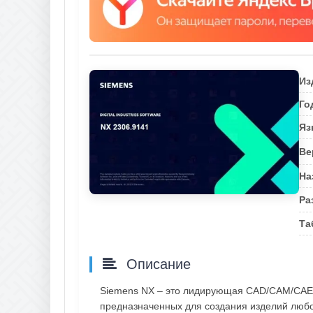
Из
Го
Яз
Ве
На
Ра
Та
Описание
Siemens NX – это лидирующая CAD/CAM/CAE с
предназначенных для создания изделий любо