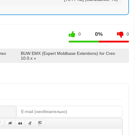
0%
0
0
reo
BUW EMX (Expert Moldbase Extentions) for Creo
10.0.x »