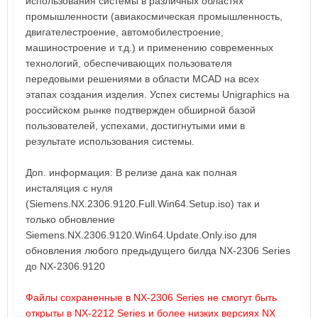
использования системы в различных областях
промышленности (авиакосмическая промышленность,
двигателестроение, автомобилестроение,
машиностроение и т.д.) и применению современных
технологий, обеспечивающих пользователя
передовыми решениями в области MCAD на всех
этапах создания изделия. Успех системы Unigraphics на
российском рынке подтвержден обширной базой
пользователей, успехами, достигнутыми ими в
результате использования системы.
Доп. информация: В релизе дана как полная
инсталяция с нуля
(Siemens.NX.2306.9120.Full.Win64.Setup.iso) так и
только обновление
Siemens.NX.2306.9120.Win64.Update.Only.iso для
обновления любого предыдущего билда NX-2306 Series
до NX-2306.9120
Файлы сохраненные в NX-2306 Series не смогут быть
открыты в NX-2212 Series и более низких версиях NX