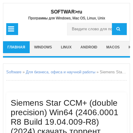
SOFTWAR>ru
Программы для Windows, Mac OS, Linux, Unix
ГЛАВНАЯ
WINDOWS
LINUX
ANDROID
MACOS
IO
Software
»
Для бизнеса, офиса и научной работы
» Siemens Star CCM+ (double precision) Win64
Siemens Star CCM+ (double
precision) Win64 (2406.0001
R8 Build 19.04.009-R8)
(2024) скачать торрент