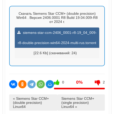
Скачать Siemens Star CCM+ (double precision)
Win64 . Версия 2406.0001 R8 Build 19.04.009-R8
от 2024 г.
siemens-star-ccm-2406_0001-r8-19_04_009-
r8-double-precision-win64-2024-multi-rus.torrent
[22.6 Kb] (cкачиваний: 24)
0%
0
2
« Siemens Star CCM+
Siemens Star CCM+
(double precision)
(single precision)
Linux64
Linux64 »