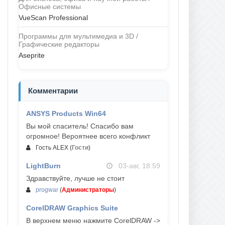
Офисные системы
VueScan Professional
Программы для мультимедиа и 3D /
Графические редакторы
Aseprite
Комментарии
ANSYS Products Win64
04-авг, 23:47
Вы мой спаситель! Спасибо вам
огромное! Вероятнее всего конфликт
Гость ALEX
(
Гости
)
LightBurn
03-авг, 18:59
Здравствуйте, лучше не стоит
progwar
(
Администраторы
)
CorelDRAW Graphics Suite
03-авг, 18:58
В верхнем меню нажмите CorelDRAW ->