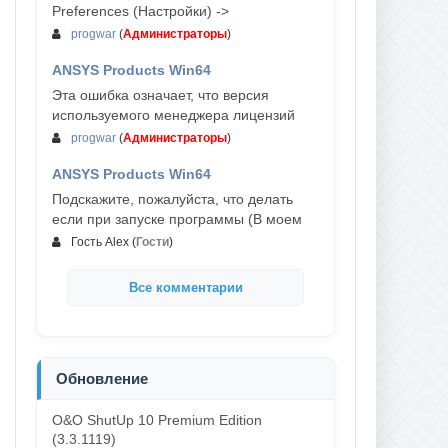
Preferences (Настройки) ->
progwar
(
Администраторы
)
ANSYS Products Win64
03-авг, 18:54
Эта ошибка означает, что версия
используемого менеджера лицензий
progwar
(
Администраторы
)
ANSYS Products Win64
02-авг, 18:01
Подскажите, пожалуйста, что делать
если при запуске программы (В моем
Гость Alex
(
Гости
)
Все комментарии
Обновление
O&O ShutUp 10 Premium Edition
(3.3.1119)