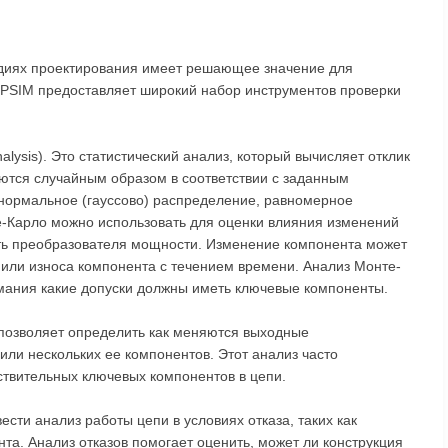
адиях проектирования имеет решающее значение для
 PSIM предоставляет широкий набор инструментов проверки
lysis). Это статистический анализ, который вычисляет отклик
ются случайным образом в соответствии с заданным
нормальное (гауссово) распределение, равномерное
е-Карло можно использовать для оценки влияния изменений
ь преобразователя мощности. Изменение компонента может
 или износа компонента с течением времени. Анализ Монте-
мания какие допуски должны иметь ключевые компоненты.
s) позволяет определить как меняются выходные
или нескольких ее компонентов. Этот анализ часто
ствительных ключевых компонентов в цепи.
вести анализ работы цепи в условиях отказа, таких как
та. Анализ отказов помогает оценить, может ли конструкция