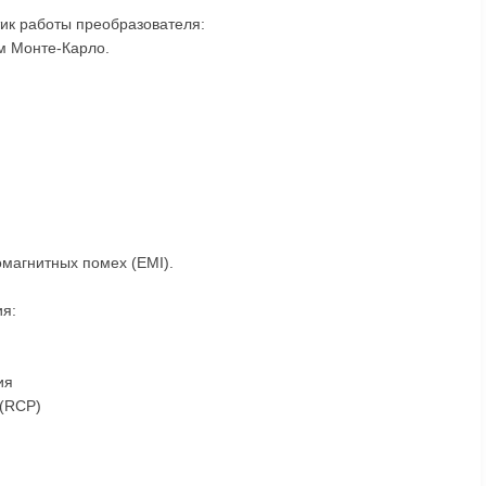
тик работы преобразователя:
м Монте-Карло.
омагнитных помех (EMI).
ия:
ия
 (RCP)