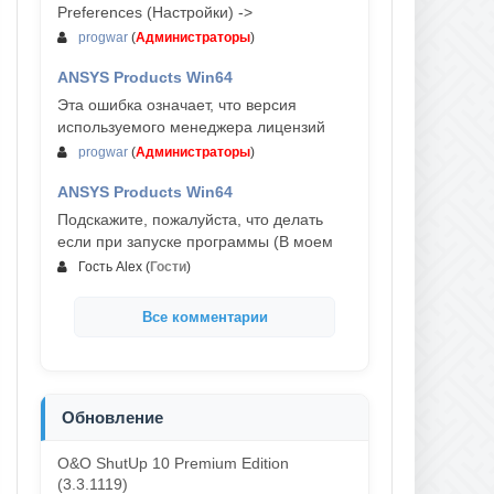
Preferences (Настройки) ->
progwar
(
Администраторы
)
ANSYS Products Win64
03-авг, 18:54
Эта ошибка означает, что версия
используемого менеджера лицензий
progwar
(
Администраторы
)
ANSYS Products Win64
02-авг, 18:01
Подскажите, пожалуйста, что делать
если при запуске программы (В моем
Гость Alex
(
Гости
)
Все комментарии
Обновление
O&O ShutUp 10 Premium Edition
(3.3.1119)