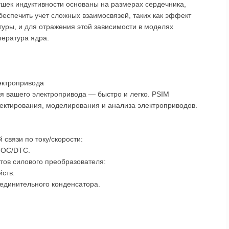
ушек индуктивности основаны на размерах сердечника,
обеспечить учет сложных взаимосвязей, таких как эффект
туры, и для отражения этой зависимости в моделях
пература ядра.
ектропривода
я вашего электропривода — быстро и легко. PSIM
ктирования, моделирования и анализа электроприводов.
 связи по току/скорости:
FOC/DTC.
ов силового преобразователя:
йств.
оединительного конденсатора.