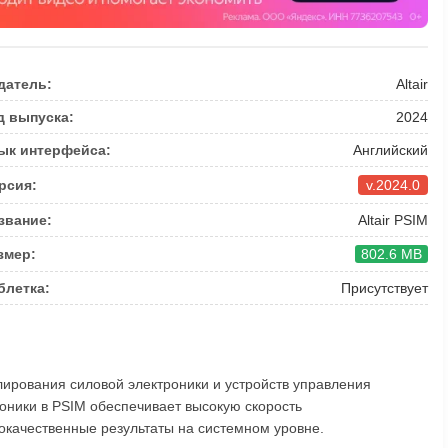
датель:
Altair
д выпуска:
2024
ык интерфейса:
Английский
рсия:
v.2024.0
звание:
Altair PSIM
змер:
802.6 MB
блетка:
Присутствует
ирования силовой электроники и устройств управления
оники в PSIM обеспечивает высокую скорость
окачественные результаты на системном уровне.