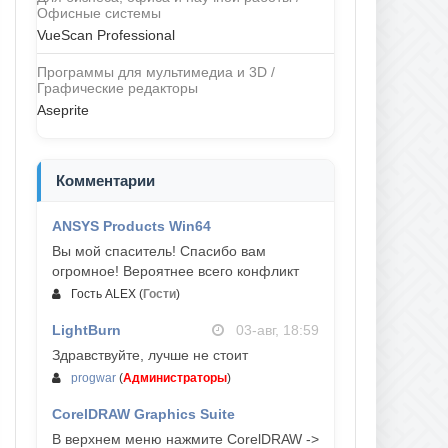
Офисные системы
VueScan Professional
Программы для мультимедиа и 3D /
Графические редакторы
Aseprite
Комментарии
ANSYS Products Win64
04-авг, 23:47
Вы мой спаситель! Спасибо вам
огромное! Вероятнее всего конфликт
Гость ALEX
(
Гости
)
LightBurn
03-авг, 18:59
Здравствуйте, лучше не стоит
progwar
(
Администраторы
)
CorelDRAW Graphics Suite
03-авг, 18:58
В верхнем меню нажмите CorelDRAW ->