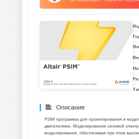
Из
Го
Яз
Ве
На
Ра
Та
Описание
PSIM программа для проектирования и модел
двигателями. Моделирование силовой электр
моделирования, обеспечивая при этом высок