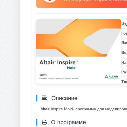
Из
Го
Яз
Ве
На
Ра
Та
Описание
Altair Inspire Mold- программа для моделир
О программе