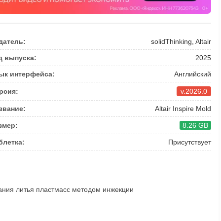
датель:
solidThinking, Altair
д выпуска:
2025
ык интерфейса:
Английский
рсия:
v.2026.0
звание:
Altair Inspire Mold
змер:
8.26 GB
блетка:
Присутствует
ования литья пластмасс методом инжекции