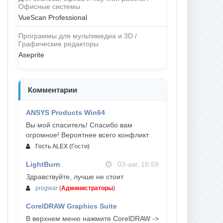
Офисные системы
VueScan Professional
Программы для мультимедиа и 3D /
Графические редакторы
Aseprite
Комментарии
ANSYS Products Win64
04-авг, 23:47
Вы мой спаситель! Спасибо вам
огромное! Вероятнее всего конфликт
Гость ALEX
(
Гости
)
LightBurn
03-авг, 18:59
Здравствуйте, лучше не стоит
progwar
(
Администраторы
)
CorelDRAW Graphics Suite
03-авг, 18:58
В верхнем меню нажмите CorelDRAW ->