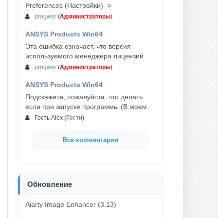
Preferences (Настройки) ->
progwar
(
Администраторы
)
ANSYS Products Win64
03-авг, 18:54
Эта ошибка означает, что версия
используемого менеджера лицензий
progwar
(
Администраторы
)
ANSYS Products Win64
02-авг, 18:01
Подскажите, пожалуйста, что делать
если при запуске программы (В моем
Гость Alex
(
Гости
)
Все комментарии
Обновление
Aiarty Image Enhancer (3.13)