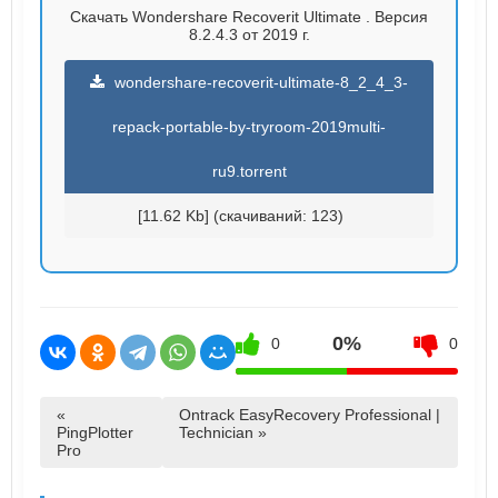
Скачать Wondershare Recoverit Ultimate . Версия
8.2.4.3 от 2019 г.
wondershare-recoverit-ultimate-8_2_4_3-
repack-portable-by-tryroom-2019multi-
ru9.torrent
[11.62 Kb] (cкачиваний: 123)
0%
0
0
«
Ontrack EasyRecovery Professional |
PingPlotter
Technician »
Pro