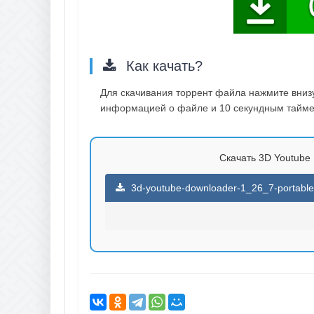
Как качать?
Для скачивания торрент файла нажмите внизу 
информацией о файле и 10 секундным таймер
Скачать 3D Youtube D
3d-youtube-downloader-1_26_7-portable-