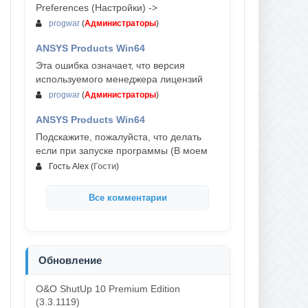
Preferences (Настройки) ->
progwar
(
Администраторы
)
ANSYS Products Win64
03-авг, 18:54
Эта ошибка означает, что версия
используемого менеджера лицензий
progwar
(
Администраторы
)
ANSYS Products Win64
02-авг, 18:01
Подскажите, пожалуйста, что делать
если при запуске программы (В моем
Гость Alex
(
Гости
)
Все комментарии
Обновление
O&O ShutUp 10 Premium Edition
(3.3.1119)