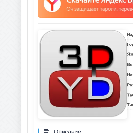
Из
Го
Яз
Ве
На
Ра
Та
Ти
Описание