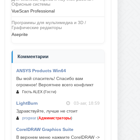
Офисные системы
VueScan Professional
Программы для мультимедиа и 3D /
Графические редакторы
Aseprite
Комментарии
ANSYS Products Win64
04-авг, 23:47
Вы мой спаситель! Спасибо вам
огромное! Вероятнее всего конфликт
Гость ALEX
(
Гости
)
LightBurn
03-авг, 18:59
Здравствуйте, лучше не стоит
progwar
(
Администраторы
)
CorelDRAW Graphics Suite
03-авг, 18:58
В верхнем меню нажмите CorelDRAW ->