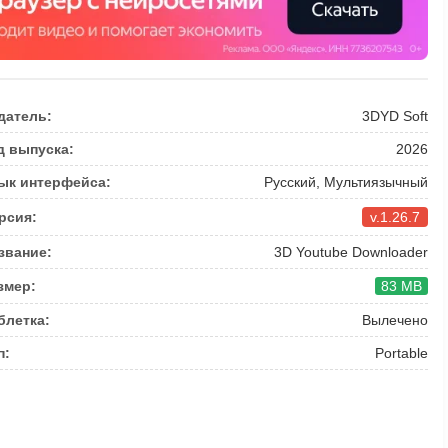
датель:
3DYD Soft
д выпуска:
2026
ык интерфейса:
Русский, Мультиязычный
рсия:
v.1.26.7
звание:
3D Youtube Downloader
змер:
83 MB
блетка:
Вылечено
п:
Portable