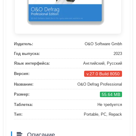
Издатель:
O&O Software Gmbh
Год выпуска:
2023
Язык интерфейса:
Английский, Русский
v.27.0 Build 8050
Версия:
Название:
O&O Defrag Professional
55.64 MB
Размер:
Таблетка:
Не требуется
Тип:
Portable, PC, Repack
Описание