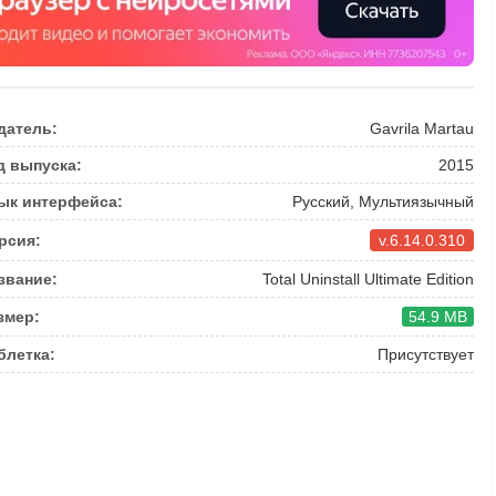
датель:
Gavrila Martau
д выпуска:
2015
ык интерфейса:
Русский, Мультиязычный
рсия:
v.6.14.0.310
звание:
Total Uninstall Ultimate Edition
змер:
54.9 MB
блетка:
Присутствует