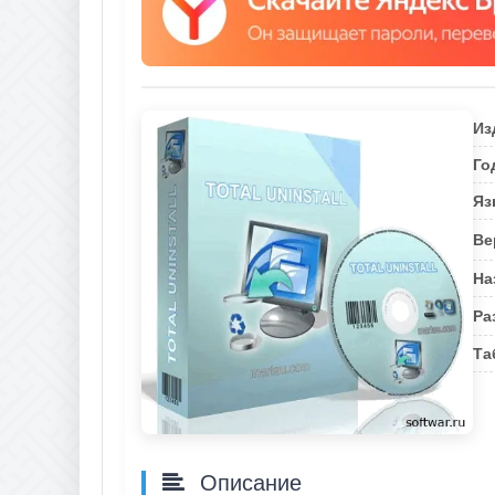
Из
Го
Яз
Ве
На
Ра
Та
Описание