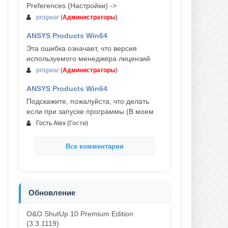
Preferences (Настройки) ->
progwar
(
Администраторы
)
ANSYS Products Win64
03-авг, 18:54
Эта ошибка означает, что версия
используемого менеджера лицензий
progwar
(
Администраторы
)
ANSYS Products Win64
02-авг, 18:01
Подскажите, пожалуйста, что делать
если при запуске программы (В моем
Гость Alex
(
Гости
)
Все комментарии
Обновление
O&O ShutUp 10 Premium Edition
(3.3.1119)