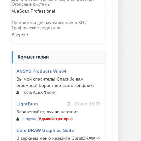
Офисные системы
VueScan Professional
Программы для мультимедиа и 3D /
Графические редакторы
Aseprite
Комментарии
ANSYS Products Win64
04-авг, 23:47
Вы мой спаситель! Спасибо вам
огромное! Вероятнее всего конфликт
Гость ALEX
(
Гости
)
LightBurn
03-авг, 18:59
Здравствуйте, лучше не стоит
progwar
(
Администраторы
)
CorelDRAW Graphics Suite
03-авг, 18:58
В верхнем меню нажмите CorelDRAW ->