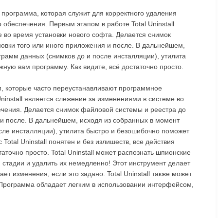
ная программа, которая служит для корректного удаления
обеспечения. Первым этапом в работе Total Uninstall
 во время установки нового софта. Делается снимок
овки того или иного приложения и после. В дальнейшем,
грамм данных (снимков до и после инсталляции), утилита
ную вам программу. Как видите, всё достаточно просто.
м, которые часто переустанавливают программное
ninstall является слежение за изменениями в системе во
ечения. Делается снимок файловой системы и реестра до
 и после. В дальнейшем, исходя из собранных в момент
сле инсталляции), утилита быстро и безошибочно поможет
otal Uninstall понятен и без излишеств, все действия
аточно просто. Total Uninstall может распознать шпионские
стадии и удалить их немедленно! Этот инструмент делает
т изменения, если это задано. Total Uninstall также может
 Программа обладает легким в использовании интерфейсом,