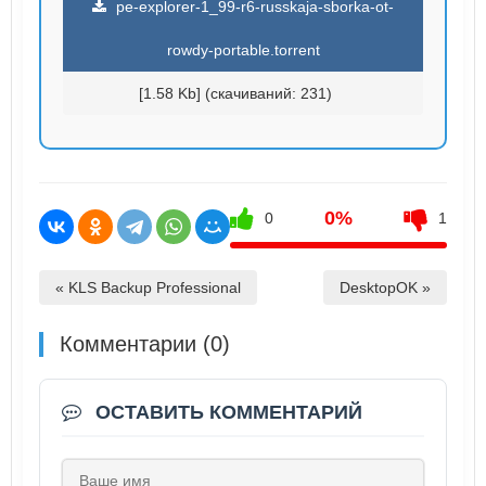
pe-explorer-1_99-r6-russkaja-sborka-ot-
rowdy-portable.torrent
[1.58 Kb] (cкачиваний: 231)
0%
0
1
« KLS Backup Professional
DesktopOK »
Комментарии (0)
ОСТАВИТЬ КОММЕНТАРИЙ