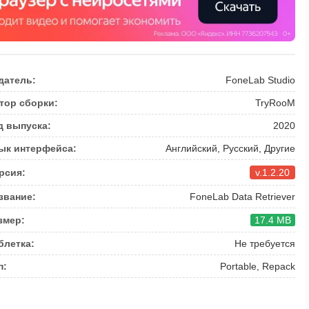
датель:
FoneLab Studio
тор сборки:
TryRooM
д выпуска:
2020
ык интерфейса:
Английский, Русский, Другие
рсия:
v.1.2.20
звание:
FoneLab Data Retriever
змер:
17.4 MB
блетка:
Не требуется
п:
Portable, Repack