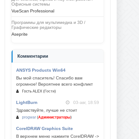
Офисные системы
VueScan Professional
Программы для мультимедиа и 3D /
Графические редакторы
Aseprite
Комментарии
ANSYS Products Win64
04-авг, 23:47
Вы мой спаситель! Спасибо вам
огромное! Вероятнее всего конфликт
Гость ALEX
(
Гости
)
LightBurn
03-авг, 18:59
Здравствуйте, лучше не стоит
progwar
(
Администраторы
)
CorelDRAW Graphics Suite
03-авг, 18:58
В верхнем меню нажмите CorelDRAW ->