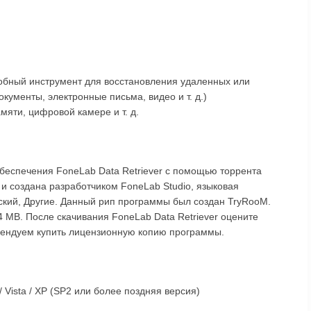
удобный инструмент для восстановления удаленных или
кументы, электронные письма, видео и т. д.)
мяти, цифровой камере и т. д.
беспечения FoneLab Data Retriever с помощью торрента
 и создана разработчиком FoneLab Studio, языковая
сский, Другие. Данный рип программы был создан TryRooM.
4 MB. После скачивания FoneLab Data Retriever оцените
омендуем купить лицензионную копию программы.
/ Vista / XP (SP2 или более поздняя версия)