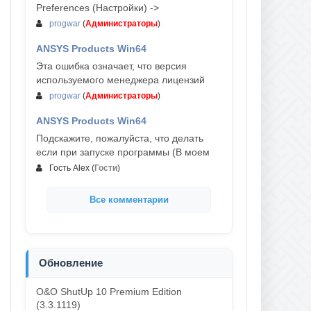
Preferences (Настройки) ->
progwar
(
Администраторы
)
ANSYS Products Win64
03-авг, 18:54
Эта ошибка означает, что версия
используемого менеджера лицензий
progwar
(
Администраторы
)
ANSYS Products Win64
02-авг, 18:01
Подскажите, пожалуйста, что делать
если при запуске программы (В моем
Гость Alex
(
Гости
)
Все комментарии
Обновление
O&O ShutUp 10 Premium Edition
(3.3.1119)