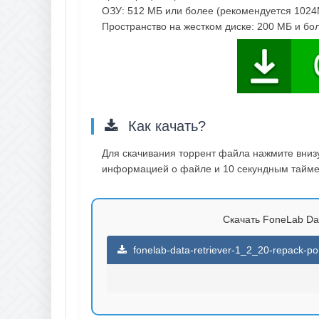
ОЗУ: 512 МБ или более (рекомендуется 102
Пространство на жестком диске: 200 МБ и бо
Как качать?
Для скачивания торрент файла нажмите внизу 
информацией о файле и 10 секундным таймер
Скачать FoneLab Data
fonelab-data-retriever-1_2_20-repack-por