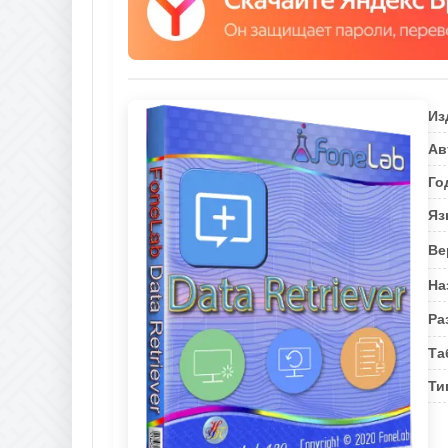
Из
Ав
Го
Яз
Ве
На
Ра
Та
Ти