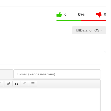
0%
0
0
UltData for iOS »