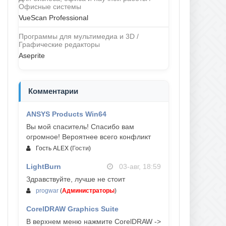
Офисные системы
VueScan Professional
Программы для мультимедиа и 3D /
Графические редакторы
Aseprite
Комментарии
ANSYS Products Win64
04-авг, 23:47
Вы мой спаситель! Спасибо вам
огромное! Вероятнее всего конфликт
Гость ALEX
(
Гости
)
LightBurn
03-авг, 18:59
Здравствуйте, лучше не стоит
progwar
(
Администраторы
)
CorelDRAW Graphics Suite
03-авг, 18:58
В верхнем меню нажмите CorelDRAW ->