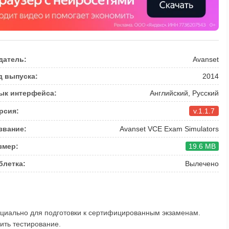
датель:
Avanset
д выпуска:
2014
ык интерфейса:
Английский, Русский
рсия:
v.1.1.7
звание:
Avanset VCE Exam Simulators
змер:
19.6 MB
блетка:
Вылечено
ециально для подготовки к сертифицированным экзаменам.
ить тестирование.