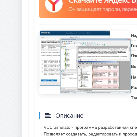
Из
Го
Яз
Ве
На
Ра
Та
Описание
VCE Simulator- программа разработанная сп
Позволяет создавать, редактировать и проход