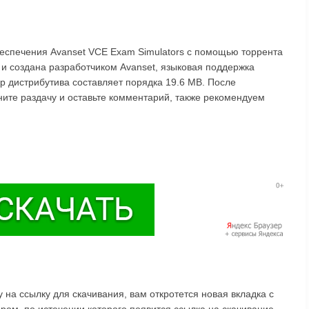
беспечения Avanset VCE Exam Simulators с помощью торрента
 и создана разработчиком Avanset, языковая поддержка
ер дистрибутива составляет порядка 19.6 MB. После
ните раздачу и оставьте комментарий, также рекомендуем
на ссылку для скачивания, вам откротется новая вкладка с
ом, по истечении которого появится ссылка на скачивание.