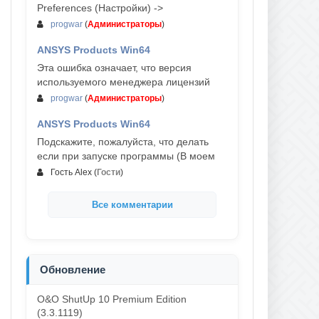
Preferences (Настройки) ->
progwar
(
Администраторы
)
ANSYS Products Win64
03-авг, 18:54
Эта ошибка означает, что версия
используемого менеджера лицензий
progwar
(
Администраторы
)
ANSYS Products Win64
02-авг, 18:01
Подскажите, пожалуйста, что делать
если при запуске программы (В моем
Гость Alex
(
Гости
)
Все комментарии
Обновление
O&O ShutUp 10 Premium Edition
(3.3.1119)