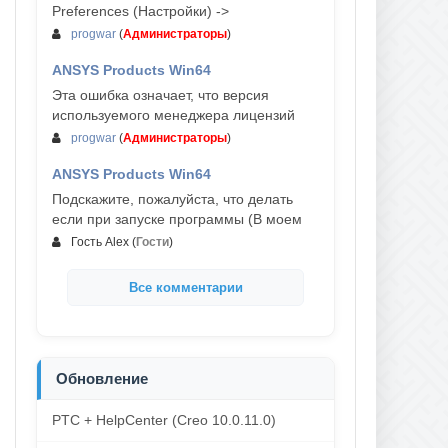
Preferences (Настройки) ->
progwar
(
Администраторы
)
ANSYS Products Win64
03-авг, 18:54
Эта ошибка означает, что версия
используемого менеджера лицензий
progwar
(
Администраторы
)
ANSYS Products Win64
02-авг, 18:01
Подскажите, пожалуйста, что делать
если при запуске программы (В моем
Гость Alex
(
Гости
)
Все комментарии
Обновление
PTC + HelpCenter (Creo 10.0.11.0)