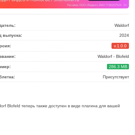
датель:
Waldorf
д выпуска:
2024
рсия:
v.1.0.0
звание:
Waldorf - Blofeld
змер:
286.3 MB
блетка:
Присутствует
rf Blofeld теперь также доступен в виде плагина для вашей