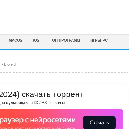
MACOS
IOS
ТОП ПРОГРАММ
ИГРЫ PC
 - Blofeld
 (2024) скачать торрент
ля мультимедиа и 3D
/
VST плагины