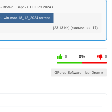
- Blofeld . Версия 1.0.0 от 2024 г.
-au-win-mac-18_12_2024.torrent
[23.13 Kb] (cкачиваний: 17)
0%
0
0
GForce Software - IconDrum »