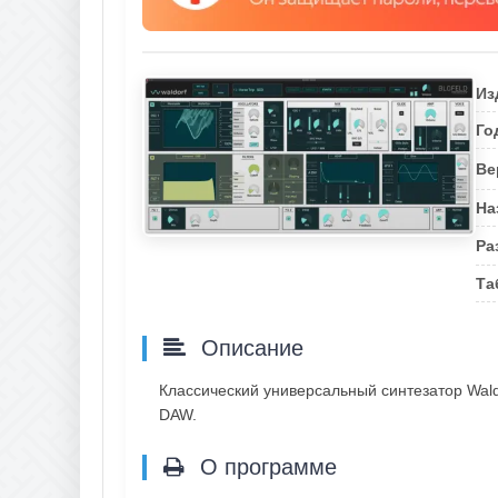
Из
Го
Ве
На
Ра
Та
Описание
Классический универсальный синтезатор Waldo
DAW.
О программе