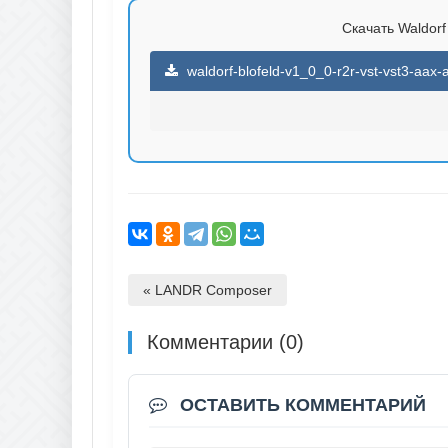
Скачать Waldorf 
waldorf-blofeld-v1_0_0-r2r-vst-vst3-aax
« LANDR Composer
Комментарии (0)
ОСТАВИТЬ КОММЕНТАРИЙ