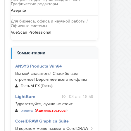
Графические редакторы
Aseprite
Для бизнеса, офиса и научной работы /
Офисные системы
VueScan Professional
Комментарии
ANSYS Products Win64
04-авг, 23:47
Вы мой спаситель! Спасибо вам
огромное! Вероятнее всего конфликт
Гость ALEX
(
Гости
)
LightBurn
03-авг, 18:59
Здравствуйте, лучше не стоит
progwar
(
Администраторы
)
CorelDRAW Graphics Suite
03-авг, 18:58
В верхнем меню нажмите CorelDRAW ->