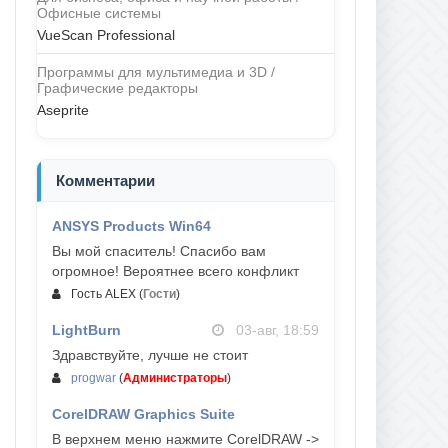
Офисные системы
VueScan Professional
Программы для мультимедиа и 3D /
Графические редакторы
Aseprite
Комментарии
ANSYS Products Win64
04-авг, 23:47
Вы мой спаситель! Спасибо вам
огромное! Вероятнее всего конфликт
Гость ALEX
(
Гости
)
LightBurn
03-авг, 18:59
Здравствуйте, лучше не стоит
progwar
(
Администраторы
)
CorelDRAW Graphics Suite
03-авг, 18:58
В верхнем меню нажмите CorelDRAW ->