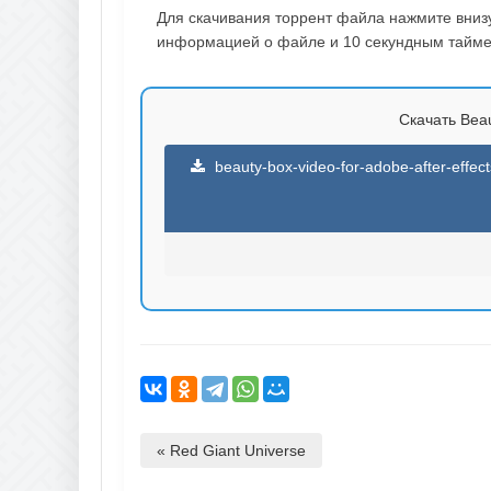
Для скачивания торрент файла нажмите внизу 
информацией о файле и 10 секундным таймер
Скачать Beau
beauty-box-video-for-adobe-after-effe
« Red Giant Universe