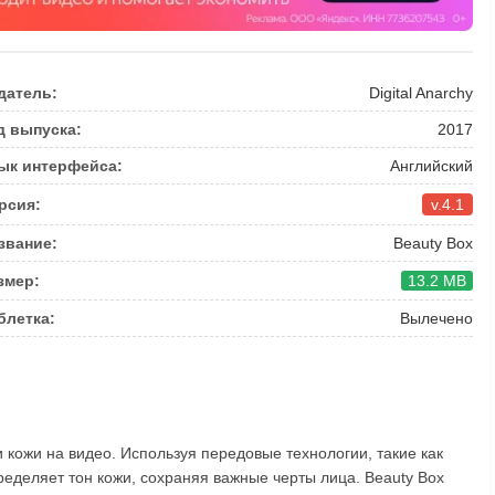
датель:
Digital Anarchy
д выпуска:
2017
ык интерфейса:
Английский
рсия:
v.4.1
звание:
Beauty Box
змер:
13.2 MB
блетка:
Вылечено
 кожи на видео. Используя передовые технологии, такие как
пределяет тон кожи, сохраняя важные черты лица. Beauty Box