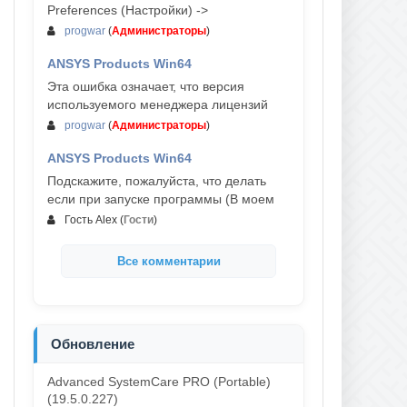
Preferences (Настройки) ->
progwar
(
Администраторы
)
ANSYS Products Win64
03-авг, 18:54
Эта ошибка означает, что версия
используемого менеджера лицензий
progwar
(
Администраторы
)
ANSYS Products Win64
02-авг, 18:01
Подскажите, пожалуйста, что делать
если при запуске программы (В моем
Гость Alex
(
Гости
)
Все комментарии
Обновление
Advanced SystemCare PRO (Portable)
(19.5.0.227)