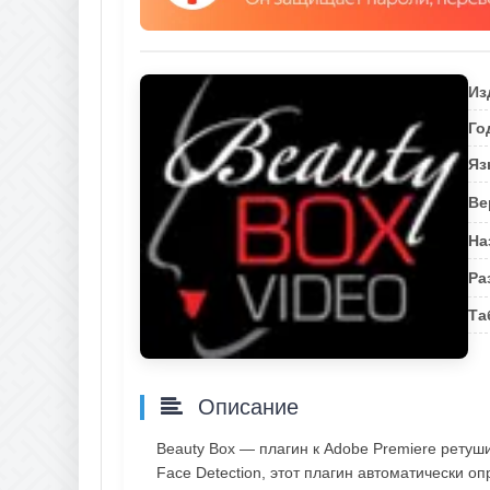
Из
Го
Яз
Ве
На
Ра
Та
Описание
Beauty Box — плагин к Adobe Premiere ретуши
Face Detection, этот плагин автоматически о