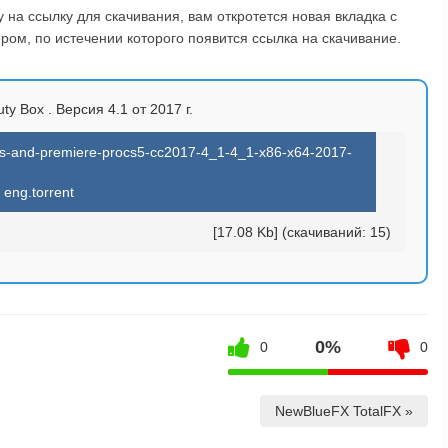
на ссылку для скачивания, вам откротется новая вкладка с
ом, по истечении которого появится ссылка на скачивание.
ty Box . Версия 4.1 от 2017 г.
cts-and-premiere-procs5-cc2017-4_1-4_1-x86-x64-2017-
eng.torrent
[17.08 Kb] (cкачиваний: 15)
0%
0
0
NewBlueFX TotalFX »