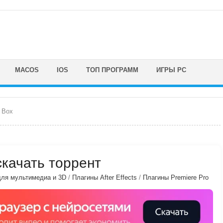
MACOS
IOS
ТОП ПРОГРАММ
ИГРЫ PC
 Box
 скачать торрент
ля мультимедиа и 3D
/
Плагины After Effects
/
Плагины Premiere Pro