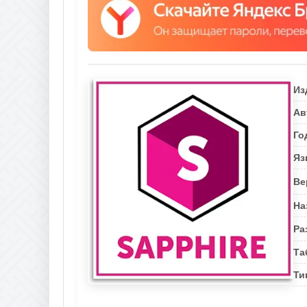
Из
Ав
Го
Яз
Ве
На
Ра
Та
Ти