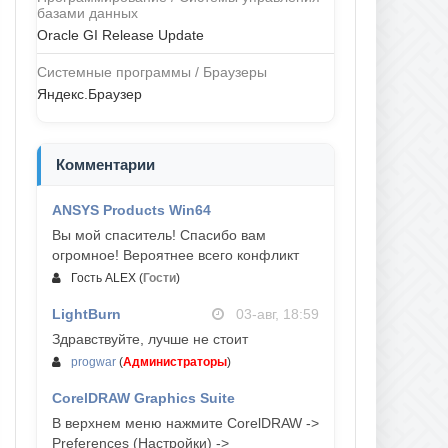
базами данных
Oracle GI Release Update
Системные программы / Браузеры
Яндекс.Браузер
Комментарии
ANSYS Products Win64
04-авг, 23:47
Вы мой спаситель! Спасибо вам
огромное! Вероятнее всего конфликт
Гость ALEX
(
Гости
)
LightBurn
03-авг, 18:59
Здравствуйте, лучше не стоит
progwar
(
Администраторы
)
CorelDRAW Graphics Suite
03-авг, 18:58
В верхнем меню нажмите CorelDRAW ->
Preferences (Настройки) ->