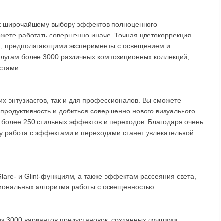
п к широчайшему выбору эффектов полноценного
ожете работать совершенно иначе. Точная цветокоррекция
ми, предполагающими эксперименты с освещением и
услугам более 3000 различных композиционных коллекций,
стами.
их энтузиастов, так и для профессионалов. Вы сможете
продуктивность и добиться совершенно нового визуального
 более 250 стильных эффектов и переходов. Благодаря очень
 работа с эффектами и переходами станет увлекательной
Glare- и Glint-функциям, а также эффектам рассеяния света,
иональных алгоритма работы с освещенностью.
из 3000 вариантов предустановок, созданных лучшими