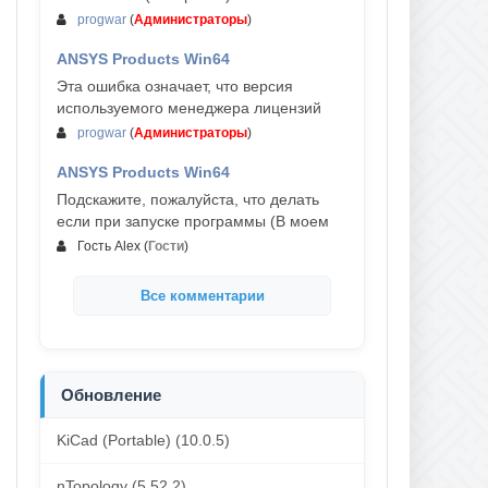
progwar
(
Администраторы
)
ANSYS Products Win64
03-авг, 18:54
Эта ошибка означает, что версия
используемого менеджера лицензий
progwar
(
Администраторы
)
ANSYS Products Win64
02-авг, 18:01
Подскажите, пожалуйста, что делать
если при запуске программы (В моем
Гость Alex
(
Гости
)
Все комментарии
Обновление
KiCad (Portable) (10.0.5)
nTopology (5.52.2)