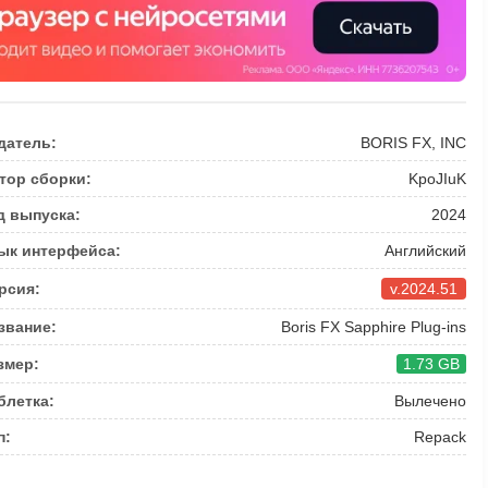
датель:
BORIS FX, INC
тор сборки:
KpoJIuK
д выпуска:
2024
ык интерфейса:
Английский
рсия:
v.2024.51
звание:
Boris FX Sapphire Plug-ins
змер:
1.73 GB
блетка:
Вылечено
п:
Repack