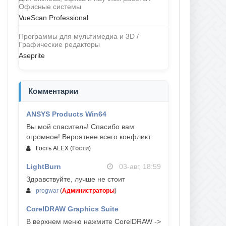
Офисные системы
VueScan Professional
Программы для мультимедиа и 3D /
Графические редакторы
Aseprite
Комментарии
ANSYS Products Win64
04-авг, 23:47
Вы мой спаситель! Спасибо вам
огромное! Вероятнее всего конфликт
Гость ALEX
(
Гости
)
LightBurn
03-авг, 18:59
Здравствуйте, лучше не стоит
progwar
(
Администраторы
)
CorelDRAW Graphics Suite
03-авг, 18:58
В верхнем меню нажмите CorelDRAW ->