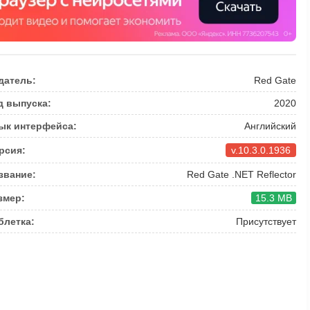
датель:
Red Gate
д выпуска:
2020
ык интерфейса:
Английский
рсия:
v.10.3.0.1936
звание:
Red Gate .NET Reflector
змер:
15.3 MB
блетка:
Присутствует