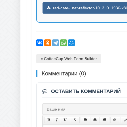
red-gate-_net-reflector-10_3_0_1936-x8
« CoffeeCup Web Form Builder
Комментарии (0)
ОСТАВИТЬ КОММЕНТАРИЙ