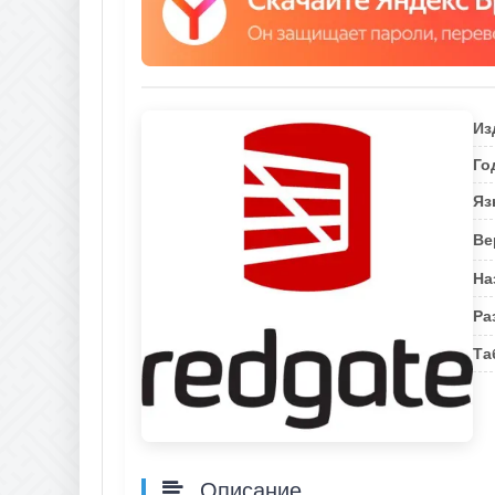
Из
Го
Яз
Ве
На
Ра
Та
Описание