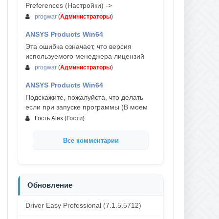
Preferences (Настройки) ->
progwar
(
Администраторы
)
ANSYS Products Win64
03-авг, 18:54
Эта ошибка означает, что версия
используемого менеджера лицензий
progwar
(
Администраторы
)
ANSYS Products Win64
02-авг, 18:01
Подскажите, пожалуйста, что делать
если при запуске программы (В моем
Гость Alex
(
Гости
)
Все комментарии
Обновление
Driver Easy Professional (7.1.5.5712)