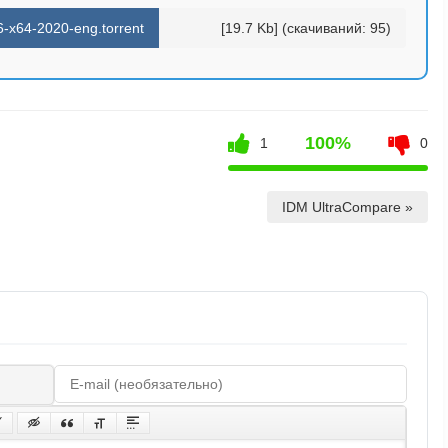
6-x64-2020-eng.torrent
[19.7 Kb] (cкачиваний: 95)
100%
1
0
IDM UltraCompare »