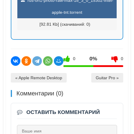
rus-on1-photo-raw-max-18_3_0_15302-intel-
apple-tnt.torrent
[92.81 Kb] (cкачиваний: 0)
0%
0
0
« Apple Remote Desktop
Guitar Pro »
Комментарии (0)
ОСТАВИТЬ КОММЕНТАРИЙ