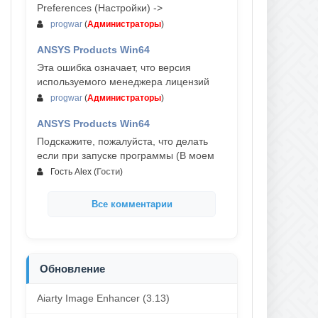
Preferences (Настройки) ->
progwar
(
Администраторы
)
ANSYS Products Win64
03-авг, 18:54
Эта ошибка означает, что версия
используемого менеджера лицензий
progwar
(
Администраторы
)
ANSYS Products Win64
02-авг, 18:01
Подскажите, пожалуйста, что делать
если при запуске программы (В моем
Гость Alex
(
Гости
)
Все комментарии
Обновление
Aiarty Image Enhancer (3.13)