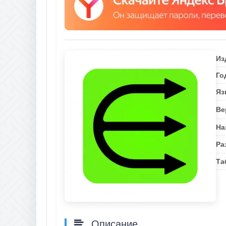
Из
Го
Яз
Ве
На
Ра
Та
Описание