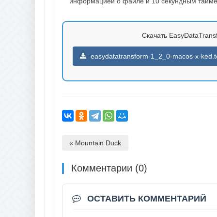
информацией о файле и 10 секундным таймер
Скачать EasyDataTransf
easydatatransform-1_2_0-macos-x-ked.t
« Mountain Duck
Комментарии (0)
ОСТАВИТЬ КОММЕНТАРИЙ