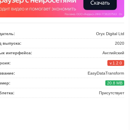
датель:
Oryx Digital Ltd
д выпуска:
2020
ык интерфейса:
Английский
рсия:
v.1.2.0
звание:
EasyDataTransform
змер:
20.8 MB
блетка:
Присутствует