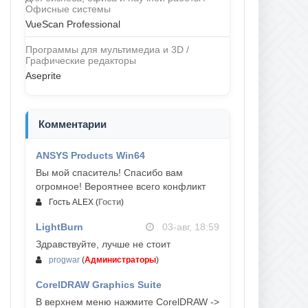
Офисные системы
VueScan Professional
Программы для мультимедиа и 3D /
Графические редакторы
Aseprite
Комментарии
ANSYS Products Win64
04-авг, 23:47
Вы мой спаситель! Спасибо вам
огромное! Вероятнее всего конфликт
Гость ALEX
(
Гости
)
LightBurn
03-авг, 18:59
Здравствуйте, лучше не стоит
progwar
(
Администраторы
)
CorelDRAW Graphics Suite
03-авг, 18:58
В верхнем меню нажмите CorelDRAW ->