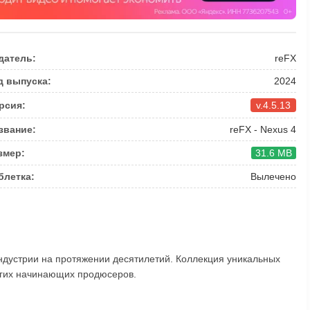
датель:
reFX
д выпуска:
2024
рсия:
v.4.5.13
звание:
reFX - Nexus 4
змер:
31.6 MB
блетка:
Вылечено
дустрии на протяжении десятилетий. Коллекция уникальных
огих начинающих продюсеров.