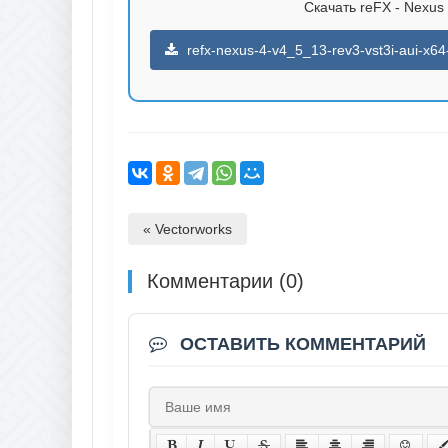
Скачать reFX - Nexus 
refx-nexus-4-v4_5_13-rev3-vst3i-aui-x64
« Vectorworks
Комментарии (0)
ОСТАВИТЬ КОММЕНТАРИЙ