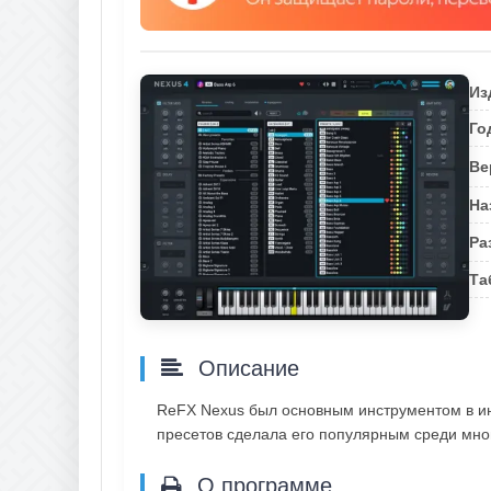
Из
Го
Ве
На
Ра
Та
Описание
ReFX Nexus был основным инструментом в ин
пресетов сделала его популярным среди мн
О программе