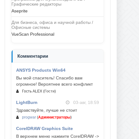
Графические редакторы
Aseprite
Для бизнеса, офиса и научной работы /
Офисные системы
VueScan Professional
Комментарии
ANSYS Products Win64
04-авг, 23:47
Вы мой спаситель! Спасибо вам
огромное! Вероятнее всего конфликт
Гость ALEX
(
Гости
)
LightBurn
03-авг, 18:59
Здравствуйте, лучше не стоит
progwar
(
Администраторы
)
CorelDRAW Graphics Suite
03-авг, 18:58
В верхнем меню нажмите CorelDRAW ->