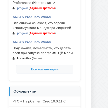
Preferences (Настройки) ->
progwar
(
Администраторы
)
ANSYS Products Win64
03-авг, 18:54
Эта ошибка означает, что версия
используемого менеджера лицензий
progwar
(
Администраторы
)
ANSYS Products Win64
02-авг, 18:01
Подскажите, пожалуйста, что делать
если при запуске программы (В моем
Гость Alex
(
Гости
)
Все комментарии
Обновление
PTC + HelpCenter (Creo 10.0.11.0)