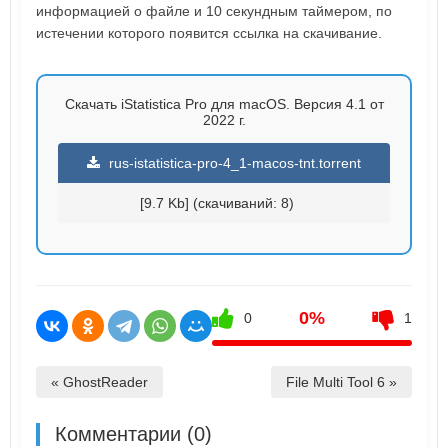
информацией о файле и 10 секундным таймером, по
истечении которого появится ссылка на скачивание.
Скачать iStatistica Pro для macOS. Версия 4.1 от
2022 г.
rus-istatistica-pro-4_1-macos-tnt.torrent
[9.7 Kb] (cкачиваний: 8)
0%
0
1
« GhostReade‪r
File Multi Tool 6 »
Комментарии (0)