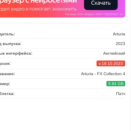
датель:
Arturia
д выпуска:
2023
ык интерфейса:
Английский
рсия:
v.18.10.2023
звание:
Arturia - FX Collection 4
змер:
9.84 GB
блетка:
Патч