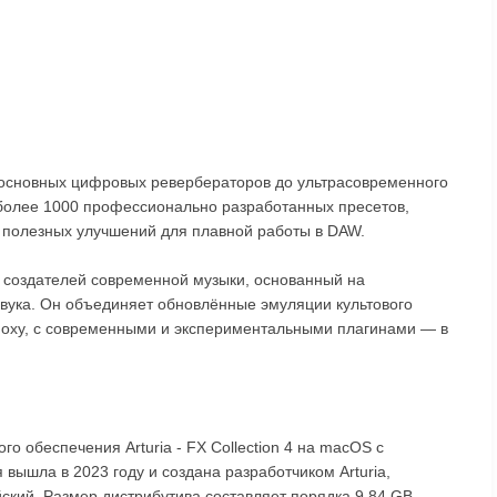
от основных цифровых ревербераторов до ультрасовременного
 более 1000 профессионально разработанных пресетов,
 полезных улучшений для плавной работы в DAW.
я создателей современной музыки, основанный на
 звука. Он объединяет обновлённые эмуляции культового
поху, с современными и экспериментальными плагинами — в
о обеспечения Arturia - FX Collection 4 на macOS с
вышла в 2023 году и создана разработчиком Arturia,
йский. Размер дистрибутива составляет порядка 9.84 GB.