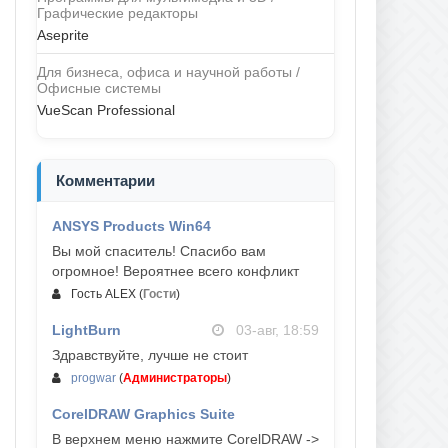
Графические редакторы
Aseprite
Для бизнеса, офиса и научной работы /
Офисные системы
VueScan Professional
Комментарии
ANSYS Products Win64
04-авг, 23:47
Вы мой спаситель! Спасибо вам
огромное! Вероятнее всего конфликт
Гость ALEX
(
Гости
)
LightBurn
03-авг, 18:59
Здравствуйте, лучше не стоит
progwar
(
Администраторы
)
CorelDRAW Graphics Suite
03-авг, 18:58
В верхнем меню нажмите CorelDRAW ->