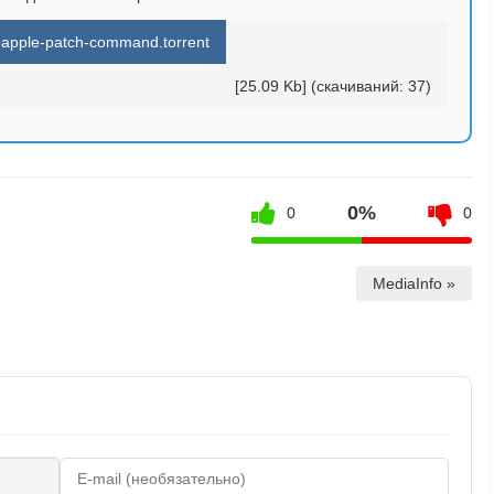
l-apple-patch-command.torrent
[25.09 Kb] (cкачиваний: 37)
0%
0
0
MediaInfo »