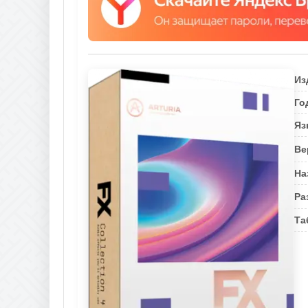
Из
Го
Яз
Ве
На
Ра
Та