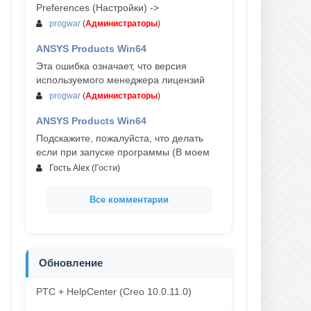
Preferences (Настройки) ->
progwar
(
Администраторы
)
ANSYS Products Win64
03-авг, 18:54
Эта ошибка означает, что версия
используемого менеджера лицензий
progwar
(
Администраторы
)
ANSYS Products Win64
02-авг, 18:01
Подскажите, пожалуйста, что делать
если при запуске программы (В моем
Гость Alex
(
Гости
)
Все комментарии
Обновление
PTC + HelpCenter (Creo 10.0.11.0)