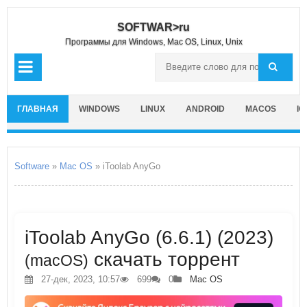
SOFTWAR>ru
Программы для Windows, Mac OS, Linux, Unix
ГЛАВНАЯ
WINDOWS
LINUX
ANDROID
MACOS
IO
Software
»
Mac OS
» iToolab AnyGo
iToolab AnyGo (6.6.1) (2023)
скачать торрент
(macOS)
27-дек, 2023, 10:57
699
0
Mac OS