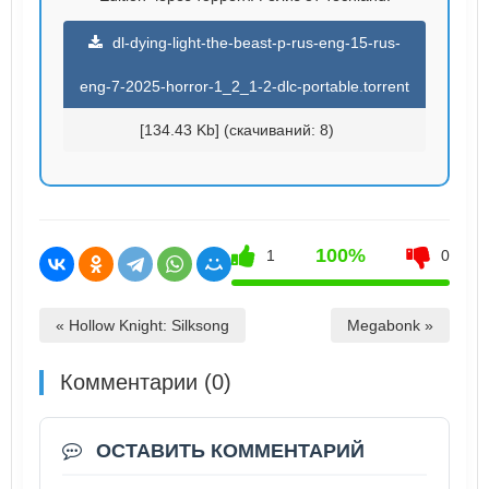
dl-dying-light-the-beast-p-rus-eng-15-rus-
eng-7-2025-horror-1_2_1-2-dlc-portable.torrent
[134.43 Kb] (cкачиваний: 8)
100%
1
0
« Hollow Knight: Silksong
Megabonk »
Комментарии (0)
ОСТАВИТЬ КОММЕНТАРИЙ