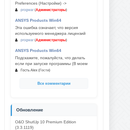
Preferences (Настройки) ->
progwar
(
Администраторы
)
ANSYS Products Win64
03-авг, 18:54
Эта ошибка означает, что версия
используемого менеджера лицензий
progwar
(
Администраторы
)
ANSYS Products Win64
02-авг, 18:01
Подскажите, пожалуйста, что делать
если при запуске программы (В моем
Гость Alex
(
Гости
)
Все комментарии
Обновление
O&O ShutUp 10 Premium Edition
(3.3.1119)