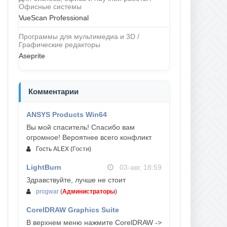
Офисные системы
VueScan Professional
Программы для мультимедиа и 3D /
Графические редакторы
Aseprite
Комментарии
ANSYS Products Win64
04-авг, 23:47
Вы мой спаситель! Спасибо вам
огромное! Вероятнее всего конфликт
Гость ALEX
(
Гости
)
LightBurn
03-авг, 18:59
Здравствуйте, лучше не стоит
progwar
(
Администраторы
)
CorelDRAW Graphics Suite
03-авг, 18:58
В верхнем меню нажмите CorelDRAW ->