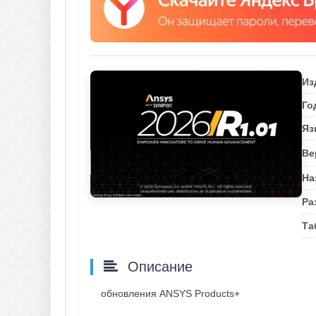
Из
Го
Яз
Ве
На
Ра
Та
Описание
обновления ANSYS Products+