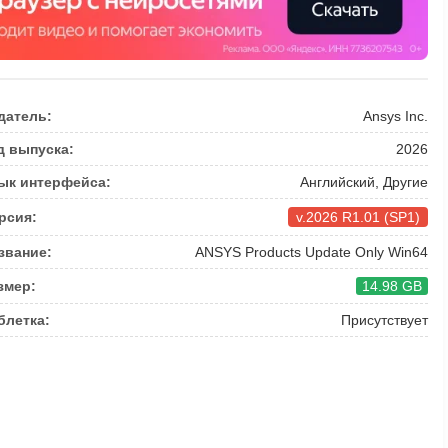
датель:
Ansys Inc.
д выпуска:
2026
ык интерфейса:
Английский, Другие
рсия:
v.2026 R1.01 (SP1)
звание:
ANSYS Products Update Only Win64
змер:
14.98 GB
блетка:
Присутствует