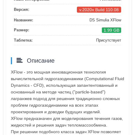
v.2020x Build 110.08
Версия:
Название:
DS Simulia XFlow
1.99 GB
Размер:
Таблетка:
Присутствует
Описание
XFlow - это мощная инновационная технология
вычислительной гидрогазодинамики (Computational Fluid
Dynamics - CFD), использующая запантентованный и
основанный на методе частиц ("particle-based")
лагранжев подход для решения традиционно сложных
проблем гидрогазодинамики на всех этапах
проектирования и доводки будущих изделий.
XFlow предназначен для моделирования течения газов,
жидкостей и решения задач тепломассообмена.
При решении подобного класса задач XFlow позволяет