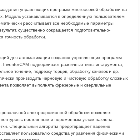
 создания управляющих программ многоосевой обработки на
х. Модель устанавливается в определенную пользователем
томатически рассчитывает все необходимые параметры
езультат, существенно сокращается подготовительно-
я точность обработки.
кций для автоматизации создания управляющих программ
и. InventorCAM поддерживает различные типы инструмента,
ьное точение, подрезку торцев, обработку канавок и др.
тически производить черновую и чистовую обработку сложных
ента позволяет выполнять фрезерные и сверлильные
проволочной электроэрозионной обработки позволяет
х контуров с постоянным и переменным углом наклона.
отки. Специальный алгоритм предотвращает падение
оставляет пользователю средства управления физическими