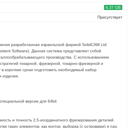
6.37 GB
Присутствует
ления разработанная израильской фирмой SolidCAM Ltd
stent Software). Данная система представляет собой
таллообрабатывающего производства. С использованием
стратегий токарной, фрезерной, токарно-фрезерной и
 в короткие сроки подготовить необходимый набор
 изделия.
специальной версии для 64bit
ность и точность 2,5-координатного фрезерования деталей.
и таких элементов, как контур, выборка (с островами) и паз,