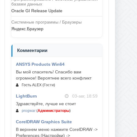
базами данных
Oracle GI Release Update
Системные программы / Браузеры
Яндекс.Браузер
Комментарии
ANSYS Products Win64
04-авг, 23:47
Вы мой спаситель! Спасибо вам
огромное! Вероятнее всего конфликт
Гость ALEX
(
Гости
)
LightBurn
03-авг, 18:59
Здравствуйте, лучше не стоит
progwar
(
Администраторы
)
CorelDRAW Graphics Suite
03-авг, 18:58
В верхнем меню нажмите CorelDRAW ->
Preferences (Настройки) ->