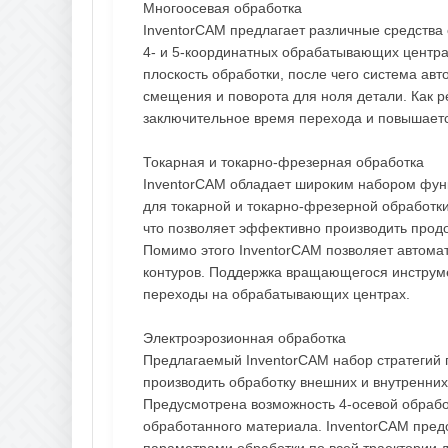
Многоосевая обработка
InventorCAM предлагает различные средства
4- и 5-координатных обрабатывающих центра
плоскость обработки, после чего система ав
смещения и поворота для ноля детали. Как р
заключительное время перехода и повышаетс
Токарная и токарно-фрезерная обработка
InventorCAM обладает широким набором фун
для токарной и токарно-фрезерной обработк
что позволяет эффективно производить продол
Помимо этого InventorCAM позволяет автома
контуров. Поддержка вращающегося инструм
переходы на обрабатывающих центрах.
Электроэрозионная обработка
Предлагаемый InventorCAM набор стратегий 
производить обработку внешних и внутренни
Предусмотрена возможность 4-осевой обраб
обработанного материала. InventorCAM пред