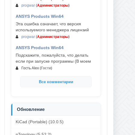
progwar
(
Администраторы
)
ANSYS Products Win64
03-авг, 18:54
Эта ошибка означает, что версия
используемого менеджера лицензий
progwar
(
Администраторы
)
ANSYS Products Win64
02-авг, 18:01
Подскажите, пожалуйста, что делать
если при запуске программы (В моем
Гость Alex
(
Гости
)
Все комментарии
Обновление
KiCad (Portable) (10.0.5)
nTopology (5.52.2)