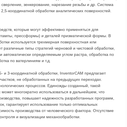
: сверление, зенкерование, нарезание резьбы и др. Система
2,5-координатной обработки аналитических поверхностей.
редств, которые могут эффективно применяться для
штампы, прессформы) и деталей призматической формы. В
ботки используется трехмерная поверхностная или
 различные типы стратегий черновой и чистовой обработки,
ли автоматически определяемым углом растра, обработка по
отка по ватерлиниям и т.д.
- и 3-координатной обработки, InventorCAM предлагает
участков, не обработанных на предыдущих переходах.
нологических процессов. Единожды созданный, такой
 может многократно использоваться в дальнейшем, что
оизводства, повышает надежность разработанных программ,
ок, гарантирует использование только оптимальных
симость производства от человеческого фактора. Отсутствие
контроля и визуализации механообработки.