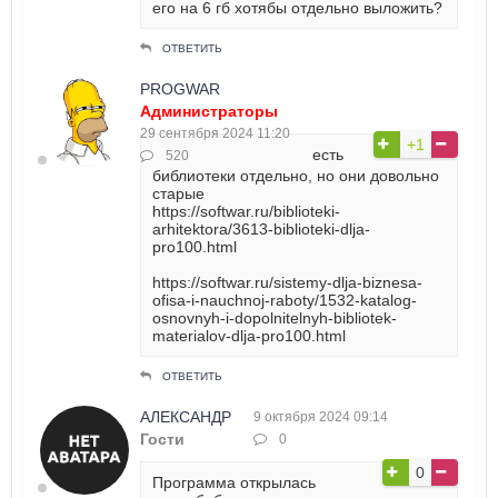
его на 6 гб хотябы отдельно выложить?
ОТВЕТИТЬ
PROGWAR
Администраторы
29 сентября 2024 11:20
+1
есть
520
библиотеки отдельно, но они довольно
старые
https://softwar.ru/biblioteki-
arhitektora/3613-biblioteki-dlja-
pro100.html
https://softwar.ru/sistemy-dlja-biznesa-
ofisa-i-nauchnoj-raboty/1532-katalog-
osnovnyh-i-dopolnitelnyh-bibliotek-
materialov-dlja-pro100.html
ОТВЕТИТЬ
АЛЕКСАНДР
9 октября 2024 09:14
Гости
0
0
Программа открылась