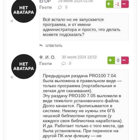
ЕГОР
29 июля 2024 01:06
-1
Гости
0
Всё встало но не запускается
программа, и от имени
администратора и просто, что делать
можете подсказать?
ОТВЕТИТЬ
Ф. И. О.
30 июля 2024 19:52
0
Гости
0
Предыдущая раздача PRO100 7.04
была выложена в правильном виде —
только программа (портабельная и
легкая для скачивания).
Эту раздачу PRO100 7.05 выложили в
виде тяжелого установочного файла.
Долго качается. Прописывается в
системе. Никому не нужны эти 6ГБ
чешской библиотеки прицепом (у
каждого своя библиотека наработана).
И да. Работает только с того места, где
была установлена. При переносе на
другой ПК или флешку — не