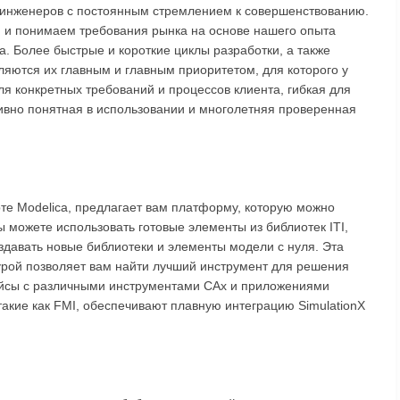
 инженеров с постоянным стремлением к совершенствованию.
 и понимаем требования рынка на основе нашего опыта
а. Более быстрые и короткие циклы разработки, а также
яются их главным и главным приоритетом, для которого у
я конкретных требований и процессов клиента, гибкая для
ивно понятная в использовании и многолетняя проверенная
рте Modelica, предлагает вам платформу, которую можно
 можете использовать готовые элементы из библиотек ITI,
здавать новые библиотеки и элементы модели с нуля. Эта
урой позволяет вам найти лучший инструмент для решения
йсы с различными инструментами CAx и приложениями
такие как FMI, обеспечивают плавную интеграцию SimulationX