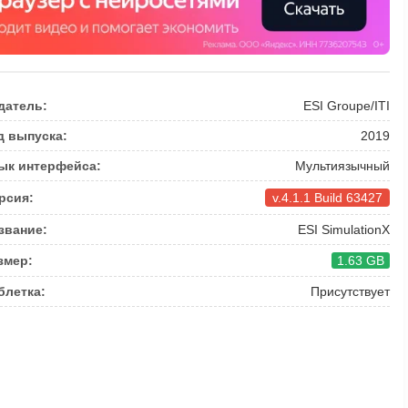
датель:
ESI Groupe/ITI
д выпуска:
2019
ык интерфейса:
Мультиязычный
рсия:
v.4.1.1 Build 63427
звание:
ESI SimulationX
змер:
1.63 GB
блетка:
Присутствует