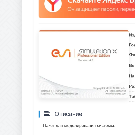
Из
Го
Яз
Ве
На
Ра
Та
Описание
Пакет для моделирования системы.