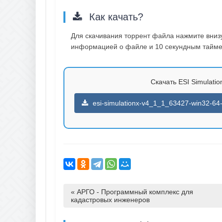
Как качать?
Для скачивания торрент файла нажмите внизу 
информацией о файле и 10 секундным таймер
Скачать ESI Simulation
esi-simulationx-v4_1_1_63427-win32-64-2
« АРГО - Программный комплекс для
кадастровых инженеров