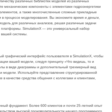
оличеству различных библиотек моделей из различных
те механические компоненты с элементами гидроэнергетики
 элементов, а также многочисленные сложные прикладные
 в процессе моделирования. Вы экономите время и деньги,
 модель для различных анализов, решая различные задачи
 платформы. SimulationX — это универсальный набор
й вашей системы.
й графический интерфейс пользователя в SimulationX, чтобы
ации вашей модели, следуя принципу «Что видишь, то и
лы в виде диаграммы и дополнительный трехмерный вид
и модели. Используйте представление структурированной
 в качестве средства общения с коллегами и клиентами,
чный фундамент. Более 600 клиентов и почти 25-летний опыт
ельством высокой производительности нашего программного