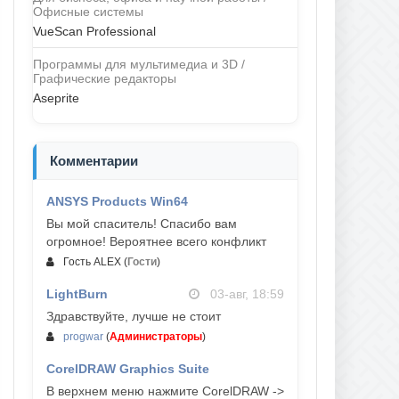
Офисные системы
VueScan Professional
Программы для мультимедиа и 3D /
Графические редакторы
Aseprite
Комментарии
ANSYS Products Win64
04-авг, 23:47
Вы мой спаситель! Спасибо вам
огромное! Вероятнее всего конфликт
Гость ALEX
(
Гости
)
LightBurn
03-авг, 18:59
Здравствуйте, лучше не стоит
progwar
(
Администраторы
)
CorelDRAW Graphics Suite
03-авг, 18:58
В верхнем меню нажмите CorelDRAW ->