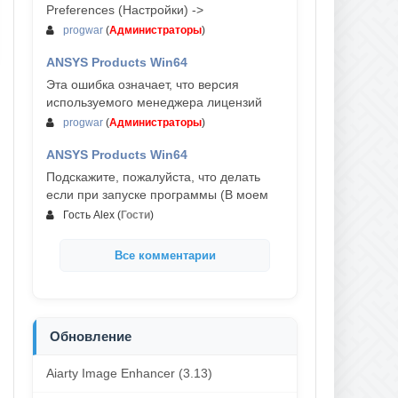
Preferences (Настройки) ->
progwar
(
Администраторы
)
ANSYS Products Win64
03-авг, 18:54
Эта ошибка означает, что версия
используемого менеджера лицензий
progwar
(
Администраторы
)
ANSYS Products Win64
02-авг, 18:01
Подскажите, пожалуйста, что делать
если при запуске программы (В моем
Гость Alex
(
Гости
)
Все комментарии
Обновление
Aiarty Image Enhancer (3.13)