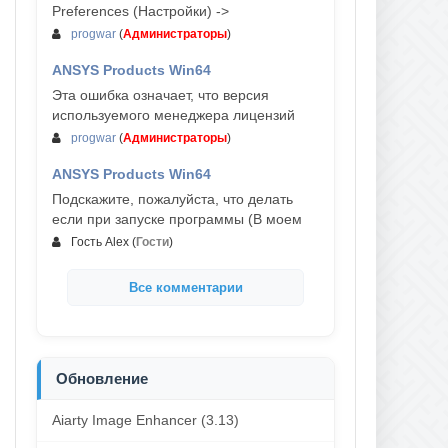
Preferences (Настройки) ->
progwar
(
Администраторы
)
ANSYS Products Win64
03-авг, 18:54
Эта ошибка означает, что версия
используемого менеджера лицензий
progwar
(
Администраторы
)
ANSYS Products Win64
02-авг, 18:01
Подскажите, пожалуйста, что делать
если при запуске программы (В моем
Гость Alex
(
Гости
)
Все комментарии
Обновление
Aiarty Image Enhancer (3.13)