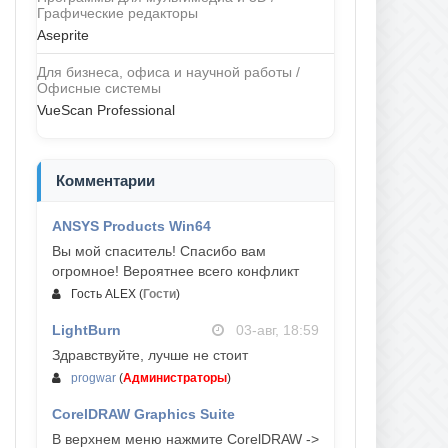
Графические редакторы
Aseprite
Для бизнеса, офиса и научной работы /
Офисные системы
VueScan Professional
Комментарии
ANSYS Products Win64
04-авг, 23:47
Вы мой спаситель! Спасибо вам
огромное! Вероятнее всего конфликт
Гость ALEX
(
Гости
)
LightBurn
03-авг, 18:59
Здравствуйте, лучше не стоит
progwar
(
Администраторы
)
CorelDRAW Graphics Suite
03-авг, 18:58
В верхнем меню нажмите CorelDRAW ->