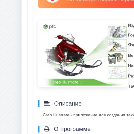
Из
Го
Яз
Ве
На
Ра
Та
Описание
Creo Illustrate - приложение для создания те
О программе