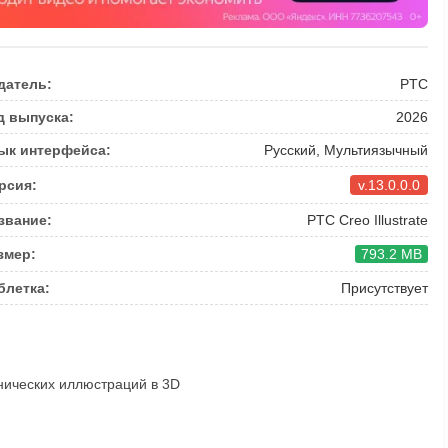
датель:
PTC
д выпуска:
2026
ык интерфейса:
Русский, Мультиязычный
рсия:
v.13.0.0.0
звание:
PTC Creo Illustrate
змер:
793.2 MB
блетка:
Присутствует
хнических иллюстраций в 3D