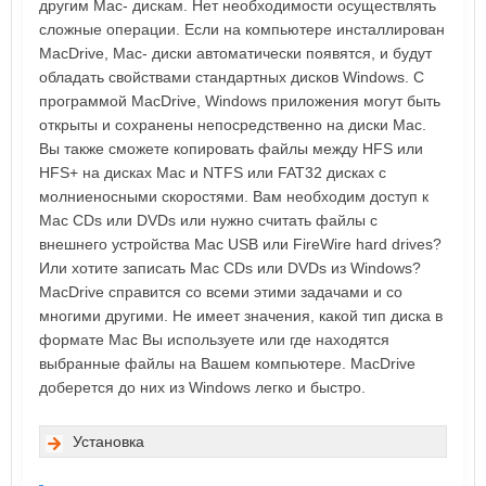
другим Мас- дискам. Нет необходимости осуществлять
сложные операции. Если на компьютере инсталлирован
MacDrive, Mac- диски автоматически появятся, и будут
обладать свойствами стандартных дисков Windows. С
программой MacDrive, Windows приложения могут быть
открыты и сохранены непосредственно на диски Mac.
Вы также сможете копировать файлы между HFS или
HFS+ на дисках Mac и NTFS или FAT32 дисках с
молниеносными скоростями. Вам необходим доступ к
Mac CDs или DVDs или нужно считать файлы с
внешнего устройства Mac USB или FireWire hard drives?
Или хотите записать Mac CDs или DVDs из Windows?
MacDrive справится со всеми этими задачами и со
многими другими. Не имеет значения, какой тип диска в
формате Mac Вы используете или где находятся
выбранные файлы на Вашем компьютере. MacDrive
доберется до них из Windows легко и быстро.
Установка