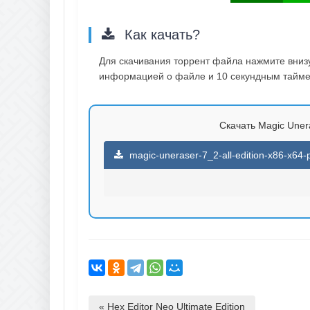
Как качать?
Для скачивания торрент файла нажмите внизу 
информацией о файле и 10 секундным таймер
Скачать Magic Uneras
magic-uneraser-7_2-all-edition-x86-x64-
« Hex Editor Neo Ultimate Edition