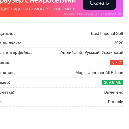
датель:
East Imperial Soft
д выпуска:
2026
ык интерфейса:
Английский, Русский, Украинский
рсия:
v.7.2
звание:
Magic Uneraser All Edition
змер:
369.6 MB
блетка:
Вылечено
п:
Portable