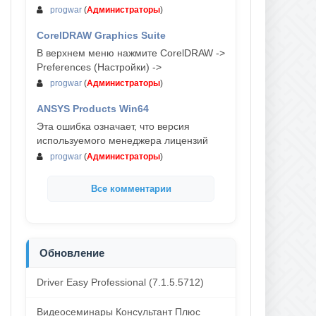
progwar
(
Администраторы
)
CorelDRAW Graphics Suite
03-авг, 18:58
В верхнем меню нажмите CorelDRAW ->
Preferences (Настройки) ->
progwar
(
Администраторы
)
ANSYS Products Win64
03-авг, 18:54
Эта ошибка означает, что версия
используемого менеджера лицензий
progwar
(
Администраторы
)
Все комментарии
Обновление
Driver Easy Professional (7.1.5.5712)
Видеосеминары Консультант Плюс