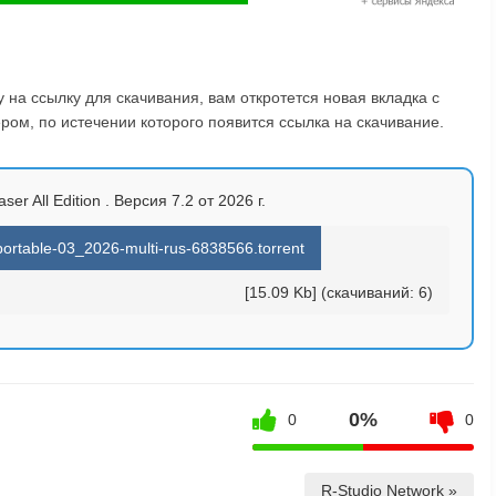
на ссылку для скачивания, вам откротется новая вкладка с
ом, по истечении которого появится ссылка на скачивание.
er All Edition . Версия 7.2 от 2026 г.
portable-03_2026-multi-rus-6838566.torrent
[15.09 Kb] (cкачиваний: 6)
0%
0
0
R-Studio Network »