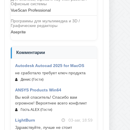
Офисные системы
VueScan Professional
Программы для мультимедиа и 3D /
Графические редакторы
Aseprite
Комментарии
Autodesk Autocad 2025 for MacOS
09-авг, 13:03
не сработало требует ключ продукта
Денис
(
Гости
)
ANSYS Products Win64
04-авг, 23:47
Вы мой спаситель! Спасибо вам
огромное! Вероятнее всего конфликт
Гость ALEX
(
Гости
)
LightBurn
03-авг, 18:59
Здравствуйте, лучше не стоит