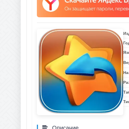
Из
Го
Яз
Ве
На
Ра
Та
Ти
Описание