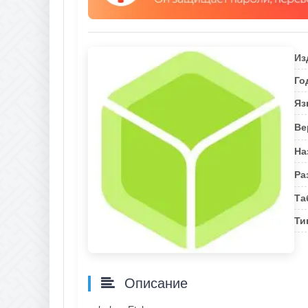
Из
Го
Яз
Ве
На
Ра
Та
Ти
Описание