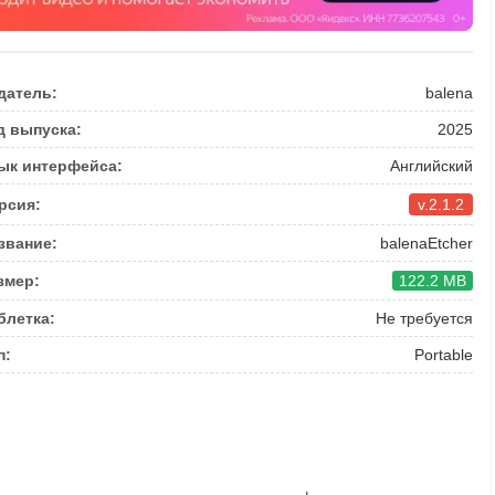
датель:
balena
д выпуска:
2025
ык интерфейса:
Английский
рсия:
v.2.1.2
звание:
balenaEtcher
змер:
122.2 MB
блетка:
Не требуется
п:
Portable