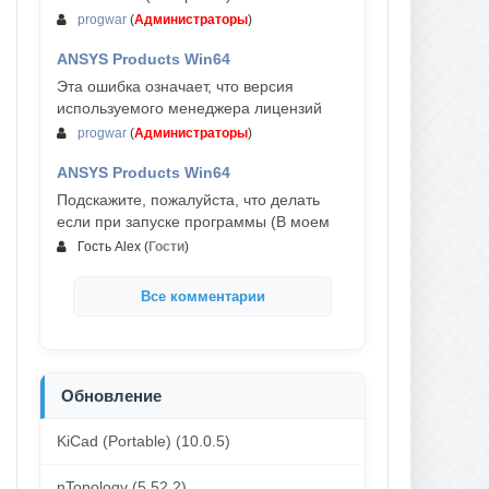
progwar
(
Администраторы
)
ANSYS Products Win64
03-авг, 18:54
Эта ошибка означает, что версия
используемого менеджера лицензий
progwar
(
Администраторы
)
ANSYS Products Win64
02-авг, 18:01
Подскажите, пожалуйста, что делать
если при запуске программы (В моем
Гость Alex
(
Гости
)
Все комментарии
Обновление
KiCad (Portable) (10.0.5)
nTopology (5.52.2)