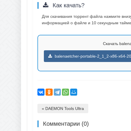
Как качать?
Для скачивания торрент файла нажмите внизу 
информацией о файле и 10 секундным таймер
Скачать balena
balenaetcher-portable-2_1_2-x86-x64-20
« DAEMON Tools Ultra
Комментарии (0)