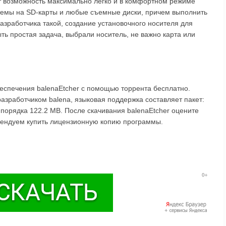
ет возможность максимально легко и в комфортном режиме
темы на SD-карты и любые съемные диски, причем выполнить
 разработчика такой, создание установочного носителя для
ь простая задача, выбрали носитель, не важно карта или
еспечения balenaEtcher с помощью торрента бесплатно.
разработчиком balena, языковая поддержка составляет пакет:
 порядка 122.2 MB. После скачивания balenaEtcher оцените
омендуем купить лицензионную копию программы.