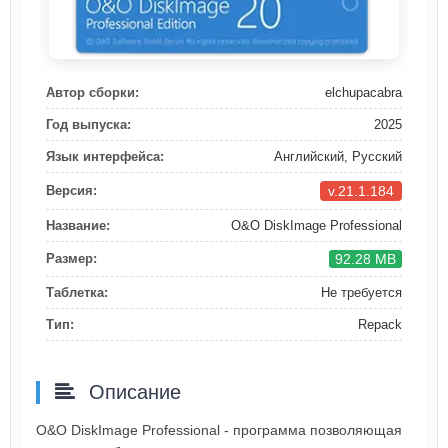
Автор сборки:
elchupacabra
Год выпуска:
2025
Язык интерфейса:
Английский, Русский
v.21.1.184
Версия:
Название:
O&O DiskImage Professional
92.28 MB
Размер:
Таблетка:
Не требуется
Тип:
Repack
Описание
O&O DiskImage Professional - программа позволяющая