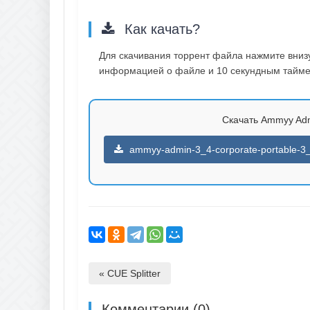
Как качать?
Для скачивания торрент файла нажмите внизу 
информацией о файле и 10 секундным таймер
Скачать Ammyy Admi
ammyy-admin-3_4-corporate-portable-3_4
« CUE Splitter
Комментарии (0)