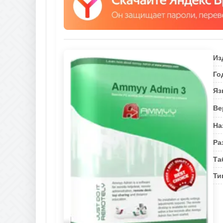
Из
Го
Яз
Ве
На
Ра
Та
Ти