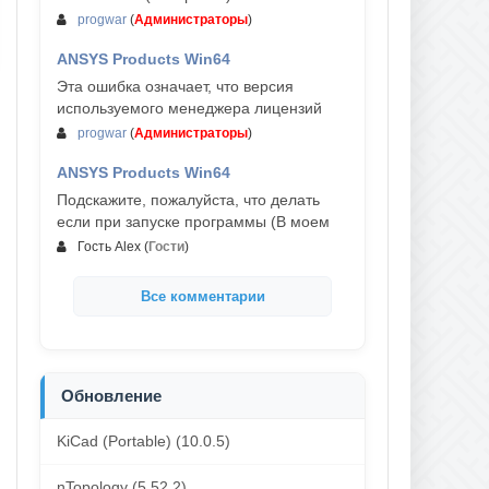
progwar
(
Администраторы
)
ANSYS Products Win64
03-авг, 18:54
Эта ошибка означает, что версия
используемого менеджера лицензий
progwar
(
Администраторы
)
ANSYS Products Win64
02-авг, 18:01
Подскажите, пожалуйста, что делать
если при запуске программы (В моем
Гость Alex
(
Гости
)
Все комментарии
Обновление
KiCad (Portable) (10.0.5)
nTopology (5.52.2)