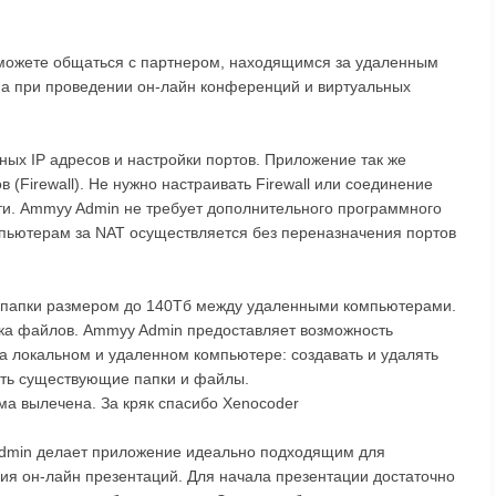
 можете общаться с партнером, находящимся за удаленным
а при проведении он-лайн конференций и виртуальных
ых IP адресов и настройки портов. Приложение так же
 (Firewall). Не нужно настраивать Firewall или соединение
ти. Ammyy Admin не требует дополнительного программного
мпьютерам за NAT осуществляется без переназначения портов
 папки размером до 140Тб между удаленными компьютерами.
ка файлов. Ammyy Admin предоставляет возможность
а локальном и удаленном компьютере: создавать и удалять
ть существующие папки и файлы.
ма вылечена. За кряк спасибо Xenocoder
dmin делает приложение идеально подходящим для
ия он-лайн презентаций. Для начала презентации достаточно