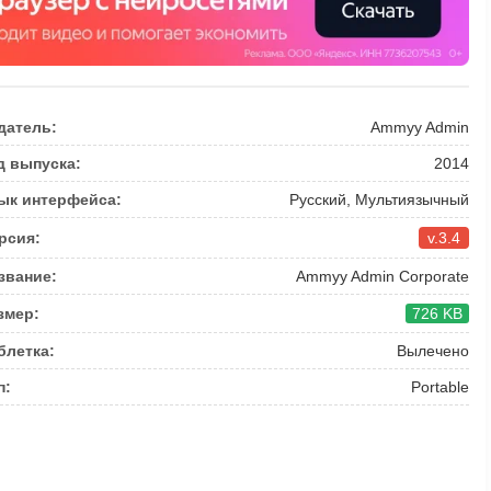
датель:
Ammyy Admin
д выпуска:
2014
ык интерфейса:
Русский, Мультиязычный
рсия:
v.3.4
звание:
Ammyy Admin Corporate
змер:
726 KB
блетка:
Вылечено
п:
Portable