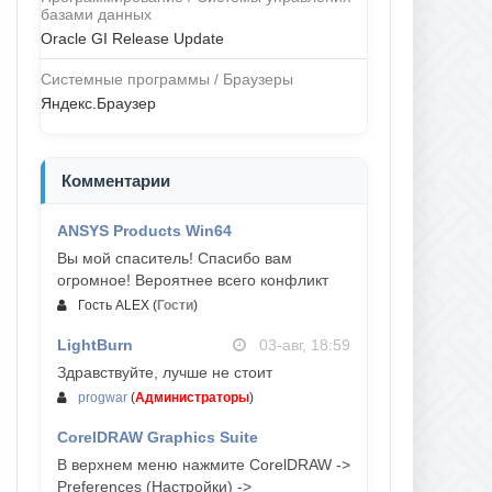
базами данных
Oracle GI Release Update
Системные программы / Браузеры
Яндекс.Браузер
Комментарии
ANSYS Products Win64
04-авг, 23:47
Вы мой спаситель! Спасибо вам
огромное! Вероятнее всего конфликт
Гость ALEX
(
Гости
)
LightBurn
03-авг, 18:59
Здравствуйте, лучше не стоит
progwar
(
Администраторы
)
CorelDRAW Graphics Suite
03-авг, 18:58
В верхнем меню нажмите CorelDRAW ->
Preferences (Настройки) ->