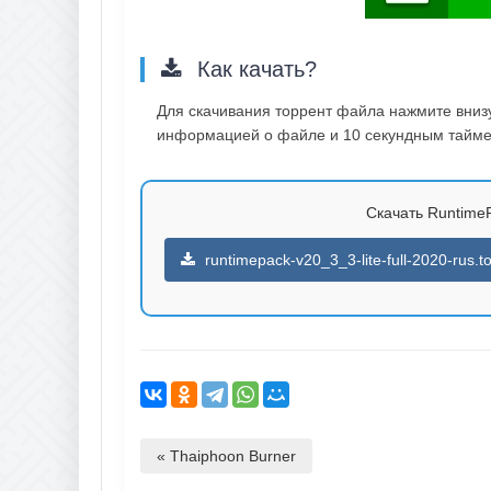
Как качать?
Для скачивания торрент файла нажмите внизу 
информацией о файле и 10 секундным таймер
Скачать RuntimePa
runtimepack-v20_3_3-lite-full-2020-rus.to
« Thaiphoon Burner