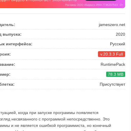
датель:
jameszero.net
д выпуска:
2020
ык интерфейса:
Русский
рсия:
v.20.3.3 Full
звание:
RuntimePack
змер:
78.3 MB
блетка:
Присутствует
итуацией, когда при запуске программы появляется
згляд несвязанного с программой непосредственно. Это
аммы и не является ошибкой программиста, но конечный