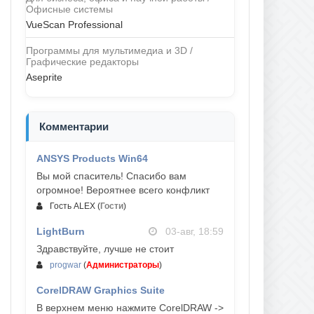
Офисные системы
VueScan Professional
Программы для мультимедиа и 3D /
Графические редакторы
Aseprite
Комментарии
ANSYS Products Win64
04-авг, 23:47
Вы мой спаситель! Спасибо вам
огромное! Вероятнее всего конфликт
Гость ALEX
(
Гости
)
LightBurn
03-авг, 18:59
Здравствуйте, лучше не стоит
progwar
(
Администраторы
)
CorelDRAW Graphics Suite
03-авг, 18:58
В верхнем меню нажмите CorelDRAW ->