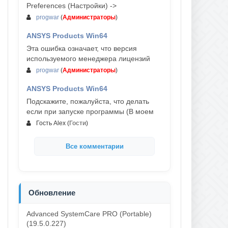
Preferences (Настройки) ->
progwar
(
Администраторы
)
ANSYS Products Win64
03-авг, 18:54
Эта ошибка означает, что версия
используемого менеджера лицензий
progwar
(
Администраторы
)
ANSYS Products Win64
02-авг, 18:01
Подскажите, пожалуйста, что делать
если при запуске программы (В моем
Гость Alex
(
Гости
)
Все комментарии
Обновление
Advanced SystemCare PRO (Portable)
(19.5.0.227)