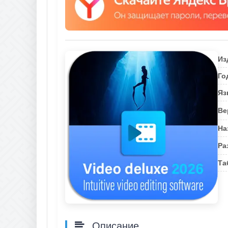
Из
Го
Яз
Ве
На
Ра
Та
Описание