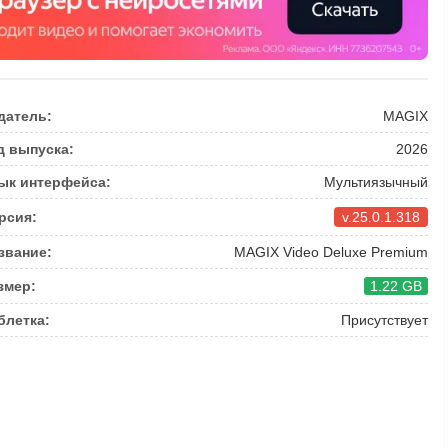
датель:
MAGIX
д выпуска:
2026
ык интерфейса:
Мультиязычный
рсия:
v.25.0.1.318
звание:
MAGIX Video Deluxe Premium
змер:
1.22 GB
блетка:
Присутствует