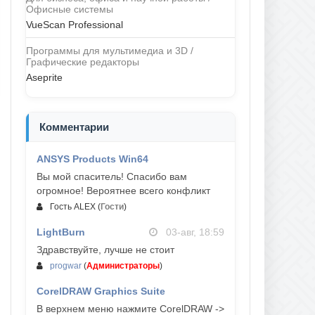
Офисные системы
VueScan Professional
Программы для мультимедиа и 3D /
Графические редакторы
Aseprite
Комментарии
ANSYS Products Win64
04-авг, 23:47
Вы мой спаситель! Спасибо вам
огромное! Вероятнее всего конфликт
Гость ALEX
(
Гости
)
LightBurn
03-авг, 18:59
Здравствуйте, лучше не стоит
progwar
(
Администраторы
)
CorelDRAW Graphics Suite
03-авг, 18:58
В верхнем меню нажмите CorelDRAW ->