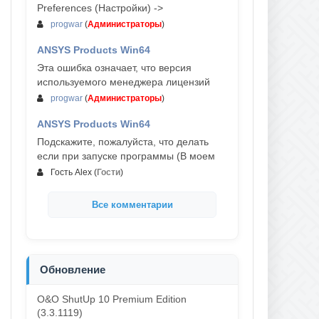
Preferences (Настройки) ->
progwar
(
Администраторы
)
ANSYS Products Win64
03-авг, 18:54
Эта ошибка означает, что версия
используемого менеджера лицензий
progwar
(
Администраторы
)
ANSYS Products Win64
02-авг, 18:01
Подскажите, пожалуйста, что делать
если при запуске программы (В моем
Гость Alex
(
Гости
)
Все комментарии
Обновление
O&O ShutUp 10 Premium Edition
(3.3.1119)