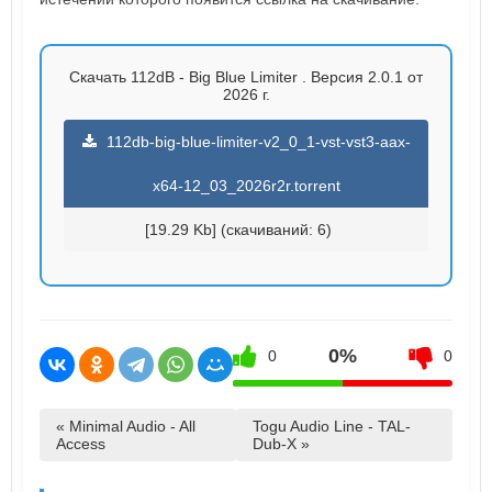
Скачать 112dB - Big Blue Limiter . Версия 2.0.1 от
2026 г.
112db-big-blue-limiter-v2_0_1-vst-vst3-aax-
x64-12_03_2026r2r.torrent
[19.29 Kb] (cкачиваний: 6)
0%
0
0
« Minimal Audio - All
Togu Audio Line - TAL-
Access
Dub-X »